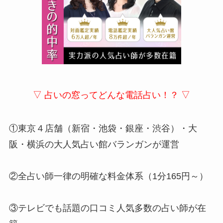
▽ 占いの窓ってどんな電話占い！？ ▽
①東京４店舗（新宿・池袋・銀座・渋谷）・大
阪・横浜の大人気占い館バランガンが運営
②全占い師一律の明確な料金体系（1分165円～）
③テレビでも話題の口コミ人気多数の占い師が在