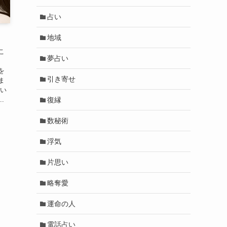
占い
地域
こ
夢占い
を
引き寄せ
ま
てい
復縁
.
数秘術
浮気
片思い
略奪愛
運命の人
電話占い