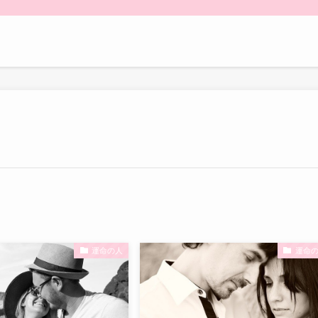
運命の人
運命