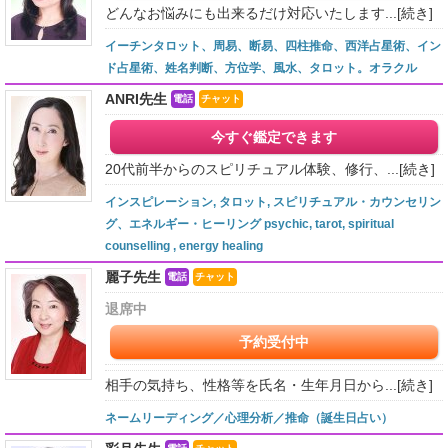
どんなお悩みにも出来るだけ対応いたします...
[続き]
イーチンタロット、周易、断易、四柱推命、西洋占星術、イン
ド占星術、姓名判断、方位学、風水、タロット。オラクル
ANRI先生
電話
チャット
今すぐ鑑定できます
20代前半からのスピリチュアル体験、修行、...
[続き]
インスピレーション, タロット, スピリチュアル・カウンセリン
グ、エネルギー・ヒーリング psychic, tarot, spiritual
counselling , energy healing
麗子先生
電話
チャット
退席中
予約受付中
相手の気持ち、性格等を氏名・生年月日から...
[続き]
ネームリーディング／心理分析／推命（誕生日占い）