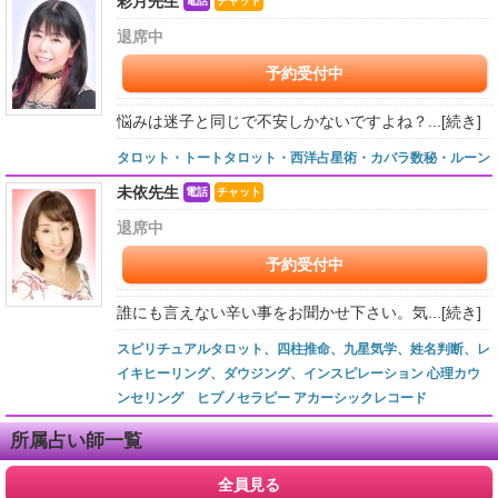
彩月先生
電話
チャット
退席中
予約受付中
悩みは迷子と同じで不安しかないですよね？...
[続き]
タロット・トートタロット・西洋占星術・カバラ数秘・ルーン
未依先生
電話
チャット
退席中
予約受付中
誰にも言えない辛い事をお聞かせ下さい。気...
[続き]
スピリチュアルタロット、四柱推命、九星気学、姓名判断、レ
イキヒーリング、ダウジング、インスピレーション 心理カウ
ンセリング ヒプノセラピー アカーシックレコード
所属占い師一覧
全員見る