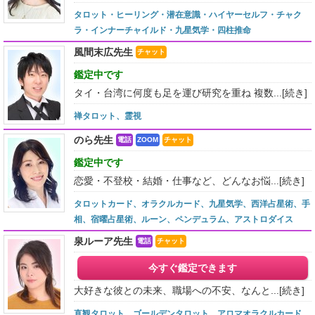
タロット・ヒーリング・潜在意識・ハイヤーセルフ・チャク
ラ・インナーチャイルド・九星気学・四柱推命
風間末広先生
チャット
鑑定中です
タイ・台湾に何度も足を運び研究を重ね 複数...
[続き]
禅タロット、霊視
のら先生
電話
ZOOM
チャット
鑑定中です
恋愛・不登校・結婚・仕事など、どんなお悩...
[続き]
タロットカード、オラクルカード、九星気学、西洋占星術、手
相、宿曜占星術、ルーン、ペンデュラム、アストロダイス
泉ルーア先生
電話
チャット
今すぐ鑑定できます
大好きな彼との未来、職場への不安、なんと...
[続き]
直観タロット、ゴールデンタロット、アロマオラクルカード、