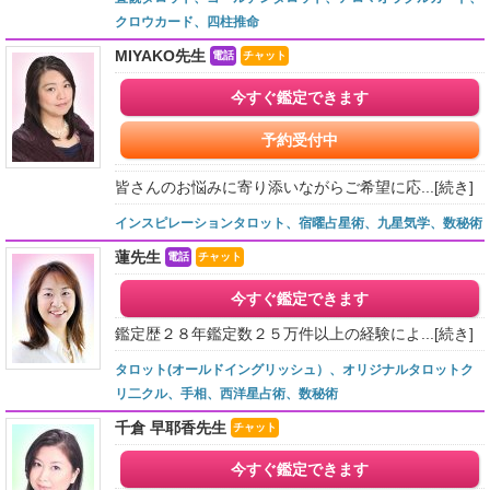
クロウカード、四柱推命
MIYAKO先生
電話
チャット
今すぐ鑑定できます
予約受付中
皆さんのお悩みに寄り添いながらご希望に応...
[続き]
インスピレーションタロット、宿曜占星術、九星気学、数秘術
蓮先生
電話
チャット
今すぐ鑑定できます
鑑定歴２８年鑑定数２５万件以上の経験によ...
[続き]
タロット(オールドイングリッシュ）、オリジナルタロットク
リ二クル、手相、西洋星占術、数秘術
千倉 早耶香先生
チャット
今すぐ鑑定できます