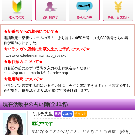
50397件
初めての方
占い師探す
みんなの声
料金・お支払い
★新番号からの着信について★
電話鑑定一部新システムの導入により従来の050番号に加え080番号からの着
信が追加されました。
★バランガン店舗に出演先生のご予約について★
https://www.balangan.jp/mado_yoyaku/
★銀行振込について★
お名前の前に必ずID番号を入力の上お振込みください
https://sp.uranai-mado.tv/info_price.php
★鑑定時間について★
バランガン営業中店舗にいる占い師に「今すぐ鑑定できます」から鑑定を申し
込む場合、最短10分より10分単位でお受け致します。
現在活動中の占い師(全11名)
ミルラ先生
電話
ZOOM
チャット
鑑定中です
気になること不安なこと、どんなことも遠慮...
[続き]