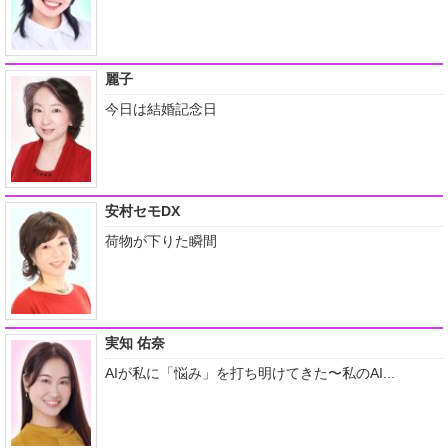
麗子
今日は結婚記念日
安村セモDX
荷物が下りた瞬間
実知 佑奈
AIが私に「悩み」を打ち明けてきた〜私のAI...