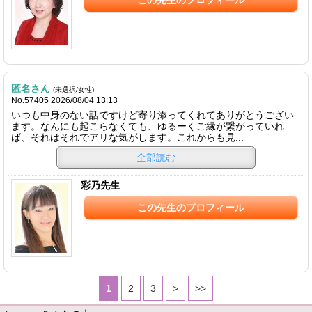
匿名さん
(未選択/女性)
No.57405 2026/08/04 13:13
いつも中身のない話ですけど寄り添ってくれてありがとうござい
ます。なんにも起こらなくても、ゆるーくご縁が繋がっていれ
ば、それはそれでアリな気がします。これからも見...
全部読む
彩乃先生
この先生のプロフィール
1
2
3
>
>>