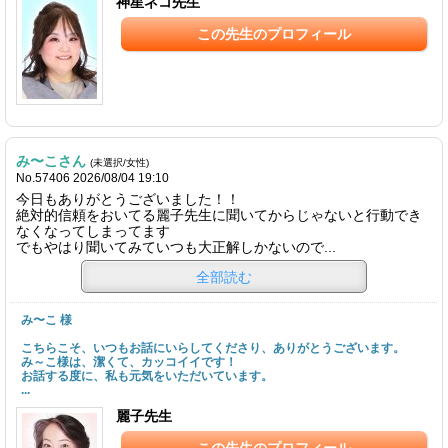
神星ネコ先生
この先生のプロフィール
み〜こさん
(未選択/女性)
No.57406 2026/08/04 19:10
今日もありがとうございました！！
絶対的信頼をおいてる麗子先生に聞いてからじゃないと行動でき
なくなってしまってます
でもやはり聞いてみていつも大正解しかないので...
全部読む
み〜こ 様
こちらこそ、いつもお話にいらしてくださり、ありがとうございます。
み～こ様は、潔くて、カッコイイです！
お話する度に、私も元気をいただいています。
...
麗子先生
この先生のプロフィール