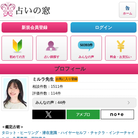
ホーム
新規会員登録
ログイン
50393件
初めての方
占い師探す
みんなの声
料金・お支払い
プロフィール
ミルラ先生
お気に入り登録
相談件数：1511件
評価件数：114件
みんなの声：44件
＜鑑定占術＞
タロット・ヒーリング・潜在意識・ハイヤーセルフ・チャクラ・インナーチャイ