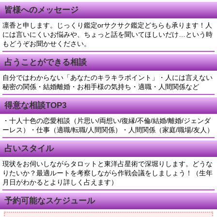
皆様へのメッセージ
凛香と申します。じっくり鑑定orサクサク鑑定どちらも承ります！人
には言いにくいお悩みや、ちょっと話を聞いてほしいだけ…という時
もどうぞお聞かせください。
占うことができる相談
自分ではわからない「あなたのキラキラポイント」・人には言えない
秘密の関係・結婚離婚・お相手様の気持ち・適職・人間関係など
得意な相談TOP3
・十人十色の恋愛相談（片思い/両想い/復縁/不倫/結婚/離婚/ジェンダ
ーレス）・仕事（適職/転職/人間関係）・人間関係（家庭/職場/友人）
占いスタイル
現状をお伺いしながらタロットと東洋占星術で深堀りします。どうな
りたいか？最適ルートを考察しながら作戦会議をしましょう！（生年
月日がわかるとより詳しく占えます）
予約可能なスケジュール