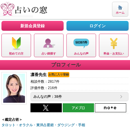
ホーム
新規会員登録
ログイン
50397件
初めての方
占い師探す
みんなの声
料金・お支払い
プロフィール
凛香先生
お気に入り登録
相談件数：2817件
評価件数：216件
みんなの声：38件
＜鑑定占術＞
タロット・オラクル・東洋占星術・ダウジング・手相