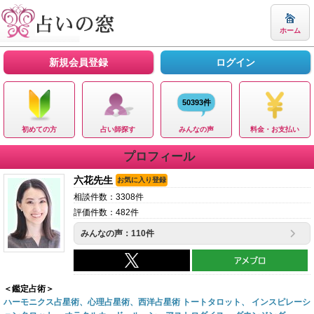
ホーム
新規会員登録
ログイン
50393件
初めての方
占い師探す
みんなの声
料金・お支払い
プロフィール
六花先生
お気に入り登録
相談件数：3308件
評価件数：482件
みんなの声：110件
＜鑑定占術＞
ハーモニクス占星術、心理占星術、西洋占星術 トートタロット、 インスピレーシ