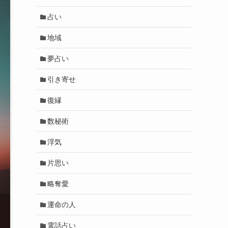
占い
地域
夢占い
引き寄せ
復縁
数秘術
浮気
片思い
略奪愛
運命の人
電話占い