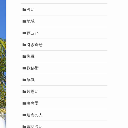
占い
地域
夢占い
引き寄せ
復縁
数秘術
浮気
片思い
略奪愛
運命の人
電話占い