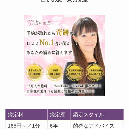
占いの窓・彩乃先生
鑑定料
鑑定歴
鑑定スタイル
165円～／1分
6年
的確なアドバイス