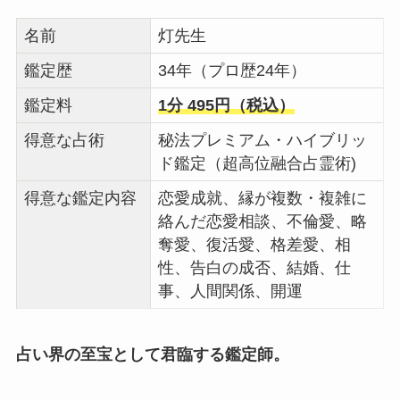
名前
灯先生
鑑定歴
34年（プロ歴24年）
鑑定料
1分 495円（税込）
得意な占術
秘法プレミアム・ハイブリッ
ド鑑定（超高位融合占霊術)
得意な鑑定内容
恋愛成就、縁が複数・複雑に
絡んだ恋愛相談、不倫愛、略
奪愛、復活愛、格差愛、相
性、告白の成否、結婚、仕
事、人間関係、開運
占い界の至宝として君臨する鑑定師。