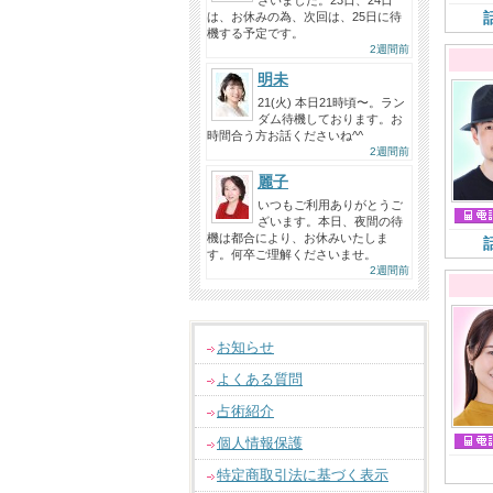
ざいました。23日、24日
は、お休みの為、次回は、25日に待
機する予定です。
2週間前
明未
21(火) 本日21時頃〜。ラン
ダム待機しております。お
時間合う方お話くださいね^^
2週間前
麗子
いつもご利用ありがとうご
ざいます。本日、夜間の待
機は都合により、お休みいたしま
す。何卒ご理解くださいませ。
2週間前
お知らせ
よくある質問
占術紹介
個人情報保護
特定商取引法に基づく表示