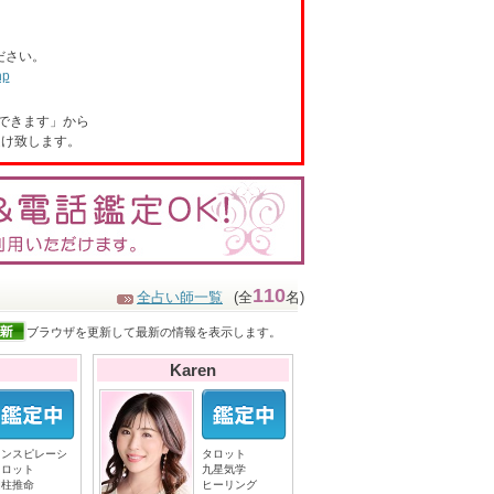
ださい。
hp
できます」から
受け致します。
110
全占い師一覧
(全
名)
ブラウザを更新して最新の情報を表示します。
Karen
インスピレーシ
タロット
タロット
九星気学
四柱推命
ヒーリング