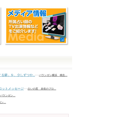
する癖」を、少しずつや...
･･･
バランガン横浜 桃生...
ロットメッセージ
･･･
占いの窓 未依のブロ...
バランガン...
...