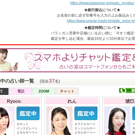
https://www.balangan.jp/mado_yoyaku/
★銀行振込について★
お名前の前に必ずID番号を入力の上お振込みく
https://www.uranai-mado.tv/static_price.p
★鑑定時間について★
バランガン営業中店舗にいる占い師に「今すぐ鑑定
鑑定を申し込む場合、最短10分より10分単位でお
37
動中の占い師一覧
(現在
名)
て
電話
ZOOM
チャット
Ryoco.
れん
琥巳
タロット
オラクルカード
インスピレーシ
エンジェルカー
エネルギーリー
エネルギーリー