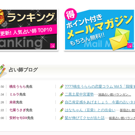
占い師ブログ
????桃生うららの恋愛コラム Vol.5「我慢
桃生うらら
先生
:50
二黒土星中宮運勢
ミルラ
先生
･･･
池袋占い館バランガン...
:34
自己肯定感をあげましょう 今週の占いタ
未依
先生
:26
はなちゃん（豆柴）との出会い
七菜うさぎ
先生
･･･
新宿占い館
:22
髪が伸びてクセが出た話
安村セモDX
先生
･･･
銀座占い館バランガン
:00