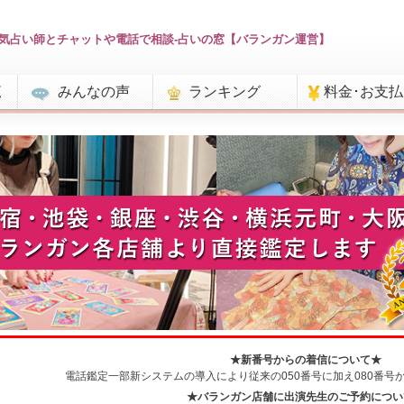
気占い師とチャットや電話で相談-占いの窓【バランガン運営】
覧
みんなの声
ランキング
料金･お支
★新番号からの着信について★
電話鑑定一部新システムの導入により従来の050番号に加え080番号
★バランガン店舗に出演先生のご予約につい