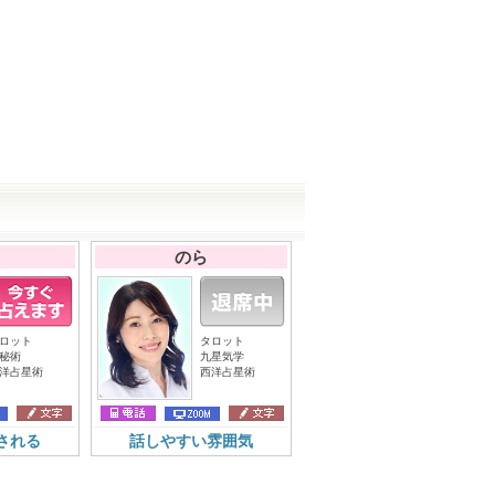
のら
ロット
タロット
秘術
九星気学
洋占星術
西洋占星術
される
話しやすい雰囲気