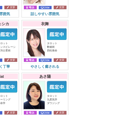
雰囲気
話しやすい雰囲気
ェシカ
衣舞
タロット
タロット
インスピレーシ
数秘術
西洋占星術
四柱推命
く丁寧
やさしく癒される
at
あさ陽
タロット
タロット
ヒーリング
九星気学
算命学
ダウジング