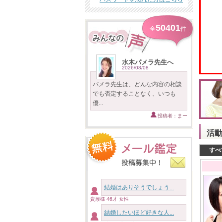
50401
全
件
水木パメラ先生へ
2026/08/08
パメラ先生は、どんな内容の相談
でも否定することなく、いつも
優...
投稿者：まー
活
すべ
結婚はありそうでしょう...
貴族様 46才 女性
結婚したいほど好きな人...