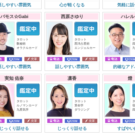
話しやすい雰囲気
心が軽くなる
気軽に話
バモス☆Gabi
西原さゆり
ハレル
タロット
タロット
数秘術
西洋占星術
オラクルカード
エンジェルカー
話しやすい雰囲気
話しやすい雰囲気
的確なアド
実知 佑奈
凛香
燈
タロット
タロット
ルノマンカード
算命学
九星気学
ダウジング
じっくり話せる
じっくり話せる
すばやい