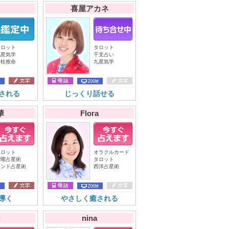
喜屋アカネ
タロット
タロット
九星気学
干支占い
四柱推命
九星気学
される
じっくり話せる
華
Flora
タロット
オラクルカード
宿曜占星術
タロット
インド占星術
西洋占星術
導く
やさしく癒される
i
nina