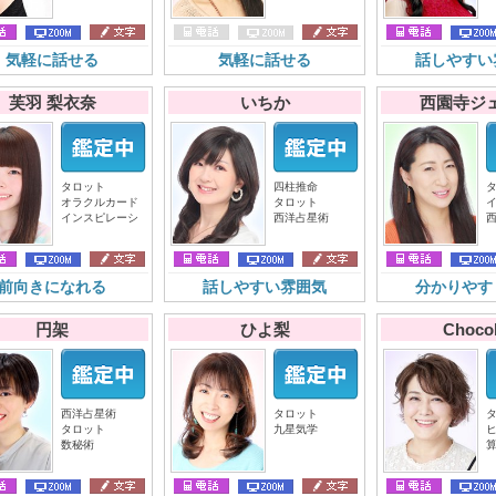
気軽に話せる
気軽に話せる
話しやすい
芙羽 梨衣奈
いちか
西園寺ジ
タロット
四柱推命
オラクルカード
タロット
インスピレーシ
西洋占星術
前向きになれる
話しやすい雰囲気
分かりやす
円架
ひよ梨
Chocol
西洋占星術
タロット
タロット
九星気学
数秘術