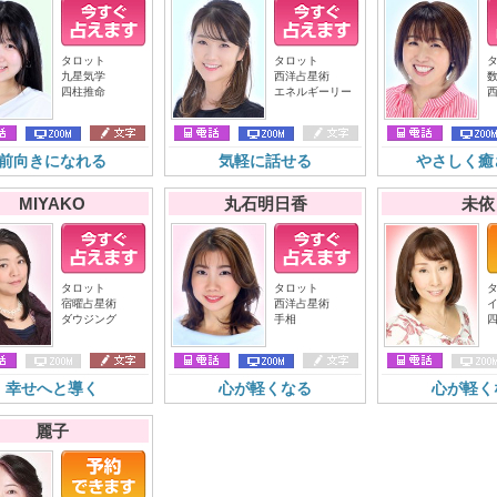
タロット
タロット
九星気学
西洋占星術
四柱推命
エネルギーリー
前向きになれる
気軽に話せる
やさしく癒
MIYAKO
丸石明日香
未依
タロット
タロット
宿曜占星術
西洋占星術
ダウジング
手相
幸せへと導く
心が軽くなる
心が軽く
麗子