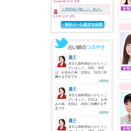
Yumiko様 51才 女性
人間関係が難しい。私の...
K子様 52才 女性
麗子
本日も御利用ありがとうご
ざいました。29日、30日
は、お休みの為、次回は、31日に待
機する予定です。
1週間前
麗子
本日も御利用ありがとうご
ざいました。27日は、お休
みの為、次回は、28日に待機する予
定です。
1週間前
麗子
本日も御利用ありがとうご