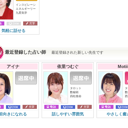
インスピレーシ
エネルギーリー
九星気学
気軽に話せる
最近登録した占い師
最近登録された新しい先生です
アイナ
依里つむぐ
Motii
タロット
タ
数秘術
数
四柱推命
西
前向きになれる
話しやすい雰囲気
やさしく癒