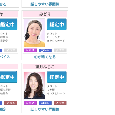
せる
話しやすい雰囲気
ヤ
みどり
タロット
タロット
四柱推命
ヒーリング
九星気学
オラクルカード
バイス
心が軽くなる
望月ふじこ
タロット
タロット
宿曜占星術
マヤ暦
四柱推命
インスピレーシ
鑑定
話しやすい雰囲気