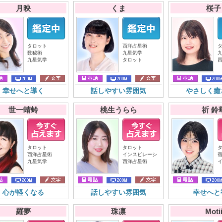
月映
くま
桜子
タロット
西洋占星術
数秘術
九星気学
九星気学
タロット
幸せへと導く
話しやすい雰囲気
やさしく癒
世一蜻蛉
桃生うらら
祈 鈴
タロット
タロット
西洋占星術
インスピレーシ
九星気学
西洋占星術
心が軽くなる
話しやすい雰囲気
幸せへと
羅夢
珠凛
Moti