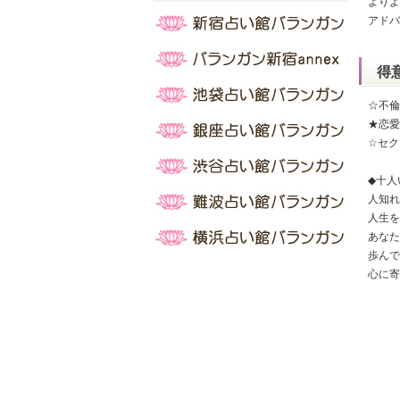
よりよ
アドバ
得
☆不倫
★恋愛
☆セク
◆十人
人知れ
人生を
あなた
歩んで
心に寄