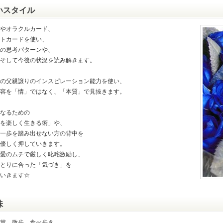
いスタイル
やオラクルカード、
トカードを使い、
の思考パターンや、
そして今後の状況を読み解きます。
の父親譲りのインスピレーション能力を使い、
容を「情」ではなく、「本質」で見抜きます。
なるための
を楽しく生きる術」や、
一歩を踏み出せない方の背中を
優しく押していきます。
愛のムチで厳しく叱咤激励し、
とりに合った「気づき」を
いきます☆
味
賞、散歩、食べ歩き