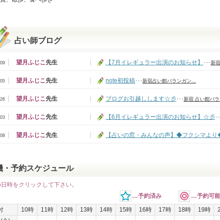
占い師ブログ
望月ふじこ
先生
【7月イレギュラー出演のお知らせ】
･･･
新宿
/09
望月ふじこ
先生
note初投稿
･･･
新宿占い館バランガン...
/05
望月ふじこ
先生
ブログお引越しします☆彡
･･･
新宿 占い館バラン
/26
望月ふじこ
先生
【6月イレギュラー出演のお知らせ】☆彡
･･
/03
望月ふじこ
先生
【占いの窓・みんなの声】◆フクシマより
/08
機・予約スケジュール
の日時をクリックして下さい。
…予約済み
…予約可
付
10時
11時
12時
13時
14時
15時
16時
17時
18時
19時