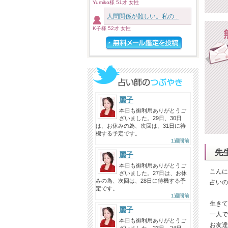
Yumiko様 51才 女性
人間関係が難しい。私の...
K子様 52才 女性
麗子
本日も御利用ありがとうご
ざいました。29日、30日
は、お休みの為、次回は、31日に待
機する予定です。
1週間前
先
麗子
本日も御利用ありがとうご
こんに
ざいました。27日は、お休
みの為、次回は、28日に待機する予
占いの
定です。
1週間前
生きて
麗子
一人で
本日も御利用ありがとうご
お友達