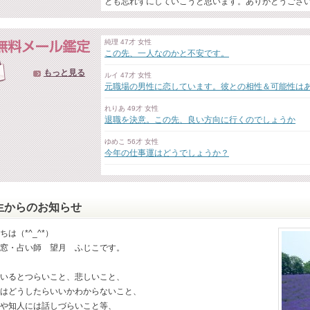
とも忘れずにしていこうと思います。ありがとうござ
純理 47才 女性
この先、一人なのかと不安です。
もっと見る
ルイ 47才 女性
元職場の男性に恋しています。彼との相性＆可能性は
れりあ 49才 女性
退職を決意。この先、良い方向に行くのでしょうか
ゆめこ 56才 女性
今年の仕事運はどうでしょうか？
生からのお知らせ
ちは（*^_^*）
窓・占い師 望月 ふじこです。
いるとつらいこと、悲しいこと、
はどうしたらいいかわからないこと、
や知人には話しづらいこと等、