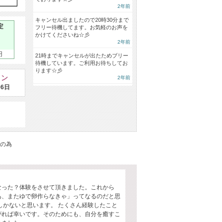
2年前
キャンセル出ましたので20時30分まで
定
フリー待機してます。お気軽のお声を
かけてくださいね☆彡
2年前
円
21時までキャンセルが出たためブリー
待機しています。ご利用お待ちしてお
ります☆彡
イン
2年前
06日
の為
。
なった？体験をさせて頂きました。これから
あ、またゆで卵作らなきゃ」ってなるのだと思
しかないと思います。 たくさん経験したこと
がれば幸いです。そのためにも、自分を癒すこ