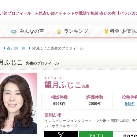
い師プロフィール | 人気占い師とチャットや電話で相談-占いの窓【バランガ
覧
みんなの声
ランキング
料金･お支
e
占い師一覧
望月ふじこ先生のプロフィール
月ふじこ
先生のプロフィール
もちづきふじこ
望月ふじこ
先生
相談件数
評価件数
投稿件
6998件
2080件
545件
使用占術
インスピレーションタロット・マヤ暦・宿曜占星術、数
い・オラクルカード