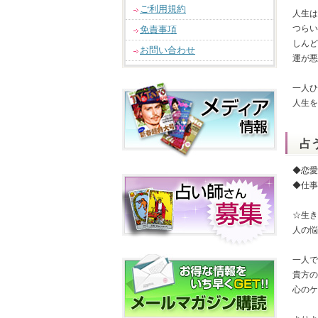
ご利用規約
人生は
つらい
免責事項
しんど
お問い合わせ
運が悪
一人ひ
人生を
占
◆恋愛
◆仕事
☆生き
人の悩
一人で
貴方の
心のケ