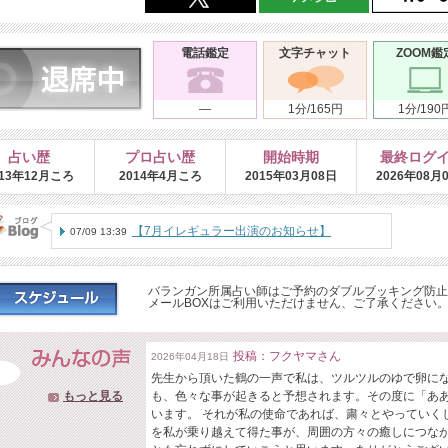
電話鑑定
文字チャット
ZOOM鑑
―
1分/165円
1分/190
占い歴
プロ占い歴
開始時期
最終ログ
013年12月ころ
2014年4月ころ
2015年03月08日
2026年08月
【7月イレギュラー出演のお知らせ】
07/09 13:39
バランガン所属占い師はご予約のダブルブッキング防止
メールBOXはご利用いただけません、ご了承ください
投稿：フクヤマさん
2026年04月18日
先生から頂いた鶴の一声で私は、ツルツルのゆで卵に
もっと見る
も、色々な事が起きると予想されます。その度に「あ
います。 それが私の使命であれば、粛々とやっていく
を私が乗り越えて得た事が、周囲の方々の癒しにつな