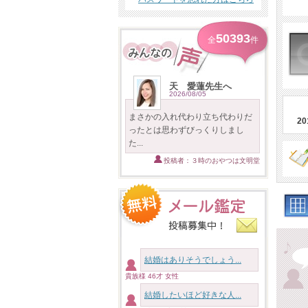
50393
全
件
天 愛蓮先生へ
2026/08/05
まさかの入れ代わり立ち代わりだ
2
ったとは思わずびっくりしまし
た...
投稿者：３時のおやつは文明堂
結婚はありそうでしょう...
貴族様 46才 女性
結婚したいほど好きな人...