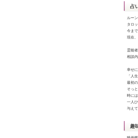
占
ルーン
タロッ
今まで
現在、
霊能者
相談内
幸せに
「人生
最初の
そっと
時には
一人ひ
与えて
趣
映画鑑