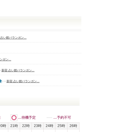
占い館バランガン...
ガン...
･
新宿 占い館バランガン...
◆
･･･
新宿 占い館バランガン...
能
…待機予定
…予約不可
20時
21時
22時
23時
24時
25時
26時