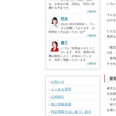
ざいました。23日、24日
いろい
は、お休みの為、次回は、25日に待
機する予定です。
2週間前
そんな
明未
心のオ
21(火) 本日21時頃〜。ラン
ダム待機しております。お
どんな
時間合う方お話くださいね^^
2週間前
気持ち
麗子
『鑑定
いつもご利用ありがとうご
ざいます。本日、夜間の待
※月・
機は都合により、お休みいたしま
新宿
す。何卒ご理解くださいませ。
※それ
2週間前
皆
お知らせ
雄大な
よくある質問
大自然
占術紹介
「人を
個人情報保護
「何で
を身に
特定商取引法に基づく表示