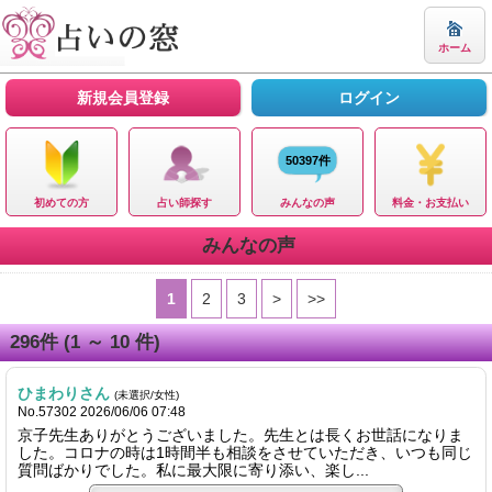
ホーム
新規会員登録
ログイン
50397件
初めての方
占い師探す
みんなの声
料金・お支払い
みんなの声
1
2
3
>
>>
296
件
(1 ～ 10 件)
ひまわりさん
(未選択/女性)
No.57302 2026/06/06 07:48
京子先生ありがとうございました。先生とは長くお世話になりま
した。コロナの時は1時間半も相談をさせていただき、いつも同じ
質問ばかりでした。私に最大限に寄り添い、楽し...