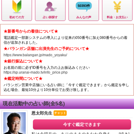
50393件
初めての方
占い師探す
みんなの声
料金・お支払い
★新番号からの着信について★
電話鑑定一部新システムの導入により従来の050番号に加え080番号からの着
信が追加されました。
★バランガン店舗に出演先生のご予約について★
https://www.balangan.jp/mado_yoyaku/
★銀行振込について★
お名前の前に必ずID番号を入力の上お振込みください
https://sp.uranai-mado.tv/info_price.php
★鑑定時間について★
バランガン営業中店舗にいる占い師に「今すぐ鑑定できます」から鑑定を申し
込む場合、最短10分より10分単位でお受け致します。
現在活動中の占い師(全5名)
恩太郎先生
チャット
今すぐ鑑定できます
私は今現在の、ありのままのあなた自身を、...
[続き]