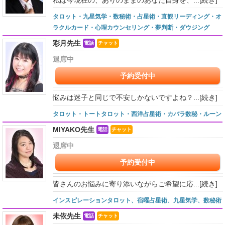
タロット・九星気学・数秘術・占星術・直観リーディング・オ
ラクルカード・心理カウンセリング・夢判断・ダウジング
彩月先生
電話
チャット
退席中
予約受付中
悩みは迷子と同じで不安しかないですよね？...
[続き]
タロット・トートタロット・西洋占星術・カバラ数秘・ルーン
MIYAKO先生
電話
チャット
退席中
予約受付中
皆さんのお悩みに寄り添いながらご希望に応...
[続き]
インスピレーションタロット、宿曜占星術、九星気学、数秘術
未依先生
電話
チャット