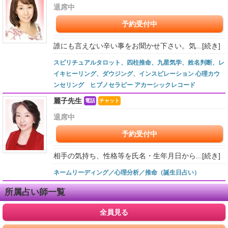
退席中
予約受付中
誰にも言えない辛い事をお聞かせ下さい。気...
[続き]
スピリチュアルタロット、四柱推命、九星気学、姓名判断、レ
イキヒーリング、ダウジング、インスピレーション 心理カウ
ンセリング ヒプノセラピー アカーシックレコード
麗子先生
電話
チャット
退席中
予約受付中
相手の気持ち、性格等を氏名・生年月日から...
[続き]
ネームリーディング／心理分析／推命（誕生日占い）
所属占い師一覧
全員見る