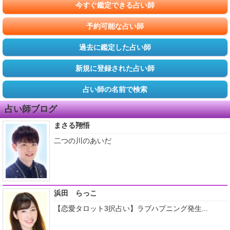
今すぐ鑑定できる占い師
予約可能な占い師
過去に鑑定した占い師
新規に登録された占い師
占い師の名前で検索
占い師ブログ
まさる翔悟
二つの川のあいだ
浜田 らっこ
【恋愛タロット3択占い】ラブハプニング発生...