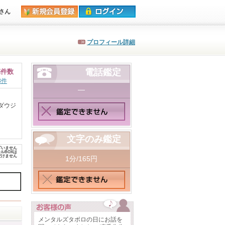
さん
プロフィール詳細
電話鑑定
稿件数
8件
―
ダウジ
文字のみ鑑定
ざいません
ルBOXは
だけません
1分/165円
メンタルズタボロの日にお話を