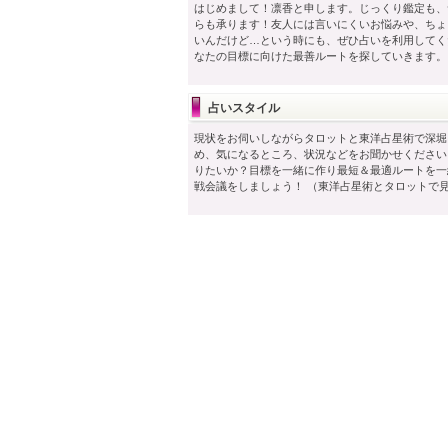
はじめまして！凛香と申します。じっくり鑑定も、
らも承ります！友人には言いにくいお悩みや、ちょ
いんだけど…という時にも、ぜひ占いを利用してく
なたの目標に向けた最善ルートを探していきます。
占いスタイル
現状をお伺いしながらタロットと東洋占星術で深堀
め、気になるところ、状況などをお聞かせください
りたいか？目標を一緒に作り最短＆最適ルートを一
戦会議をしましょう！ （東洋占星術とタロットで