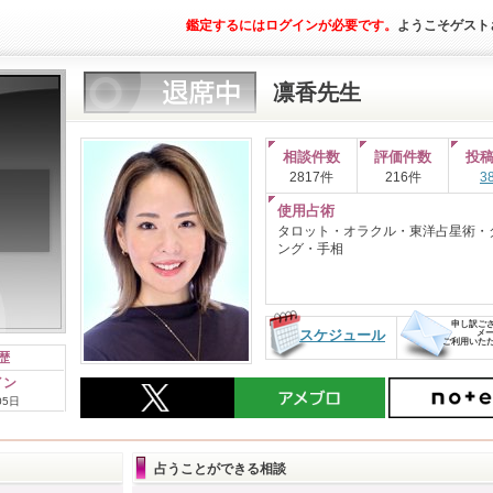
鑑定するにはログインが必要です。
ようこそゲスト
凛香
先生
相談件数
評価件数
投
2817件
216件
3
使用占術
タロット・オラクル・東洋占星術・
ング・手相
申し訳ご
スケジュール
メー
ご利用いた
歴
イン
05日
占うことができる相談