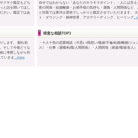
サクサク鑑定もどち
自分ではわからない「あなたのキラキラポイント」・人には言え
っと話を聞いてほし
密の関係・結婚離婚・お相手様の気持ち・適職・人間関係など、
ださい。鑑定ではあ
と対面では東洋占星術でしっかりと鑑定させていただきます。 
ト・ダウジング・精神世界、アロマリーディング、ヒーリング
..
得意な相談TOP3
りします。 馴れ初
・十人十色の恋愛相談（片思い/両想い/復縁/不倫/結婚/離婚/ジェ
。そして今後どうな
ス）・仕事（適職/転職/人間関係）・人間関係（家庭/職場/友人）
緒に考察しながら作
見ていきま
...more