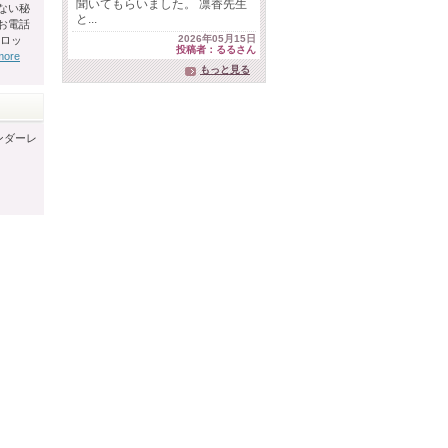
聞いてもらいました。 凛香先生
ない秘
と...
お電話
2026年05月15日
タロッ
投稿者：るるさん
.more
もっと見る
ンダーレ