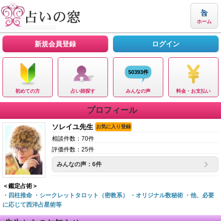
ホーム
新規会員登録
ログイン
50393件
初めての方
占い師探す
みんなの声
料金・お支払い
プロフィール
ソレイユ先生
お気に入り登録
相談件数：70件
評価件数：25件
みんなの声：6件
＜鑑定占術＞
・四柱推命 ・シークレットタロット（密教系） ・オリジナル数秘術 ・他、必要
に応じて西洋占星術等