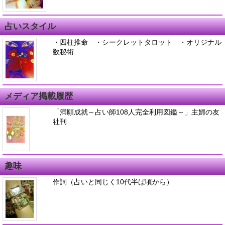
占いスタイル
・四柱推命 ・シークレットタロット ・オリジナル
数秘術
メディア掲載履歴
「満願成就～占い師108人完全利用図鑑～」主婦の友
社刊
趣味
作詞（占いと同じく10代半ば頃から）