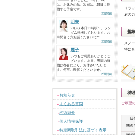
ざいました。23日、24日
は、お休みの為、次回は、25日に待
リラッ
機する予定です。
2週間前
肩の力
明未
21(火) 本日21時頃〜。ラン
趣
ダム待機しております。お
時間合う方お話くださいね^^
2週間前
スノー
麗子
特に音
いつもご利用ありがとうご
ざいます。本日、夜間の待
機は都合により、お休みいたしま
す。何卒ご理解くださいませ。
2週間前
待
お知らせ
ご希望
よくある質問
占術紹介
日
個人情報保護
08/0
特定商取引法に基づく表示