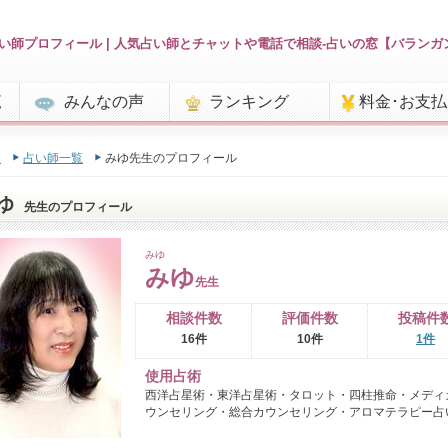
い師プロフィール | 人気占い師とチャットや電話で相談-占いの窓【バランガ
覧
みんなの声
ランキング
料金･お支
e
占い師一覧
みゆ先生のプロフィール
ゆ
先生のプロフィール
みゆ
みゆ
先生
相談件数
評価件数
投稿件
16件
10件
1件
使用占術
西洋占星術・東洋占星術・タロット・四柱推命・メディ
ウンセリング・総合カウンセリング・アロマテラピー占