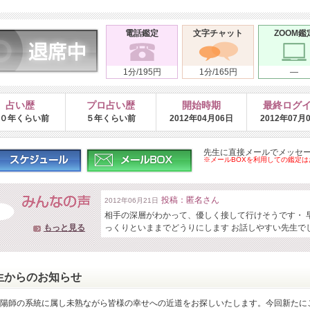
電話鑑定
文字チャット
ZOOM鑑
1分/195円
1分/165円
―
占い歴
プロ占い歴
開始時期
最終ログ
０年くらい前
５年くらい前
2012年04月06日
2012年07月
先生に直接メールでメッセ
※メールBOXを利用しての鑑定
投稿：匿名さん
2012年06月21日
相手の深層がわかって、優しく接して行けそうです・ 
もっと見る
っくりといままでどうりにします お話しやすい先生で
生からのお知らせ
陽師の系統に属し未熟ながら皆様の幸せへの近道をお探しいたします。今回新たに