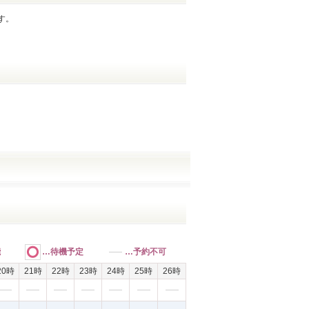
す。
能
…待機予定
…予約不可
20時
21時
22時
23時
24時
25時
26時