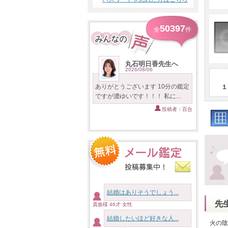
50397
全
件
丸石明日香先生へ
2026/08/06
ありがとうございます 10分の鑑定
１
ですが濃ゆいです！！！ 私に...
投稿者：百合
結婚はありそうでしょう...
先
貴族様 46才 女性
結婚したいほど好きな人...
火の陰