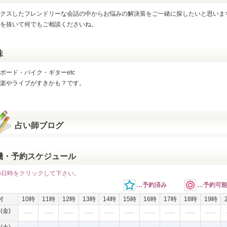
クスしたフレンドリーな会話の中からお悩みの解決策をご一緒に探したいと思いま
を抜いて何でもご相談くださいね。
味
ボード・バイク・ギターetc
楽やライブがすきかも？です。
占い師ブログ
機・予約スケジュール
の日時をクリックして下さい。
…予約済み
…予約可
付
10時
11時
12時
13時
14時
15時
16時
17時
18時
19時
7(金)