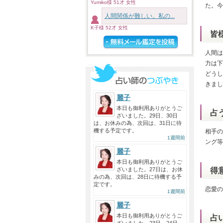
Yumiko様 51才 女性
た。今
人間関係が難しい。私の...
K子様 52才 女性
皆
人間は
力は下
どうし
きまし
麗子
本日も御利用ありがとうご
占
ざいました。29日、30日
は、お休みの為、次回は、31日に待
機する予定です。
相手の
1週間前
ング等
麗子
本日も御利用ありがとうご
ざいました。27日は、お休
得
みの為、次回は、28日に待機する予
定です。
恋愛の
1週間前
麗子
本日も御利用ありがとうご
占