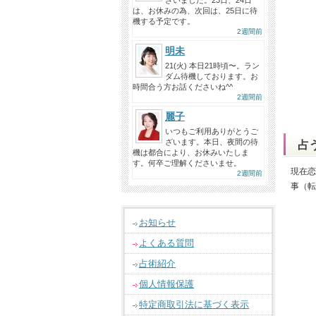
ざいました。23日、24日
は、お休みの為、次回は、25日に待
機する予定です。
2週間前
明未
21(火) 本日21時頃〜。ラン
ダム待機しております。お
時間合う方お話くださいね^^
2週間前
麗子
いつもご利用ありがとうご
ざいます。本日、夜間の待
占
機は都合により、お休みいたしま
す。何卒ご理解くださいませ。
現在恋
2週間前
事（転
お知らせ
よくある質問
占術紹介
個人情報保護
特定商取引法に基づく表示