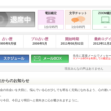
電話鑑定
文字チャット
ZOOM鑑
1分/195円
1分/165円
―
占い歴
プロ占い歴
開始時期
最終ログ
1995年9月頃
2006年5月
2011年08月02日
2012年11月
先生に直接メールでメッセ
※メールBOXを利用しての鑑定
現在みんなの声はありません
生からのお知らせ
会の出会いを大切に、悩んでいる心が少しでも明るく元気になれるよう、心の迷い
。
り今日、今日より明日へと前向きに心が癒されますように。