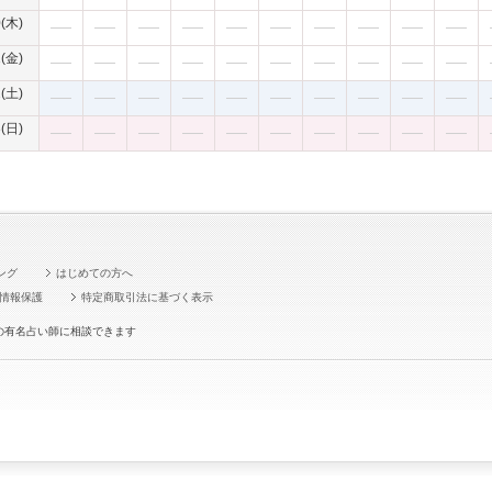
0(木)
1(金)
2(土)
3(日)
ング
はじめての方へ
情報保護
特定商取引法に基づく表示
の有名占い師に相談できます