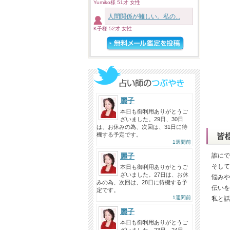
Yumiko様 51才 女性
人間関係が難しい。私の...
K子様 52才 女性
麗子
本日も御利用ありがとうご
ざいました。29日、30日
は、お休みの為、次回は、31日に待
機する予定です。
皆
1週間前
麗子
誰にで
そして
本日も御利用ありがとうご
ざいました。27日は、お休
悩みや
みの為、次回は、28日に待機する予
伝いを
定です。
1週間前
私と話
麗子
本日も御利用ありがとうご