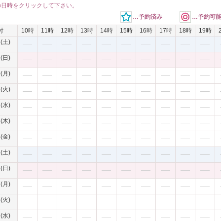
の日時をクリックして下さい。
…予約済み
…予約可
付
10時
11時
12時
13時
14時
15時
16時
17時
18時
19時
8(土)
9(日)
0(月)
1(火)
2(水)
3(木)
4(金)
5(土)
6(日)
7(月)
8(火)
9(水)