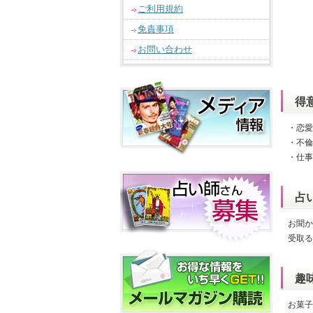
ご利用規約
免責事項
お問い合わせ
得
・恋愛
・不倫
・仕事
占
お聞か
受取る
趣
お菓子