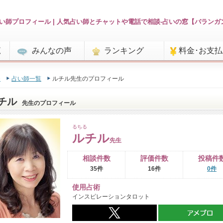
い師プロフィール | 人気占い師とチャットや電話で相談-占いの窓【バランガ
覧
みんなの声
ランキング
料金･お支
e
占い師一覧
ルチル先生のプロフィール
チル
先生のプロフィール
るちる
ルチル
先生
相談件数
評価件数
投稿件
35件
16件
0件
使用占術
インスピレーションタロット