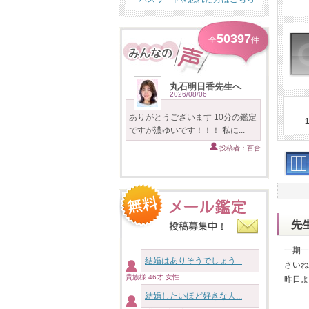
50397
全
件
丸石明日香先生へ
2026/08/06
ありがとうございます 10分の鑑定
ですが濃ゆいです！！！ 私に...
投稿者：百合
先
一期一
結婚はありそうでしょう...
さいね
貴族様 46才 女性
昨日よ
結婚したいほど好きな人...