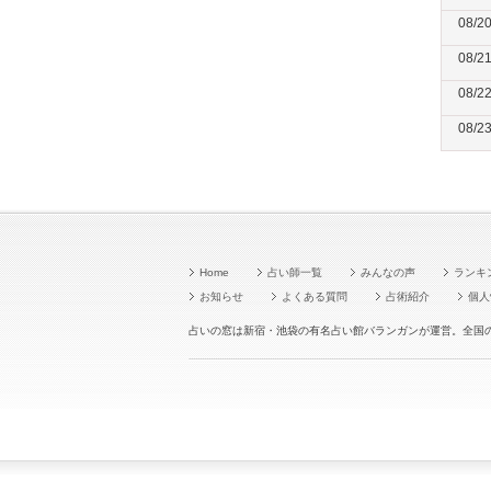
08/2
08/2
08/2
08/2
Home
占い師一覧
みんなの声
ランキ
お知らせ
よくある質問
占術紹介
個人
占いの窓は新宿・池袋の有名占い館バランガンが運営。全国