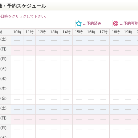
機・予約スケジュール
の日時をクリックして下さい。
…予約済み
…予約可
付
10時
11時
12時
13時
14時
15時
16時
17時
18時
19時
8(土)
9(日)
0(月)
1(火)
2(水)
3(木)
4(金)
5(土)
6(日)
7(月)
8(火)