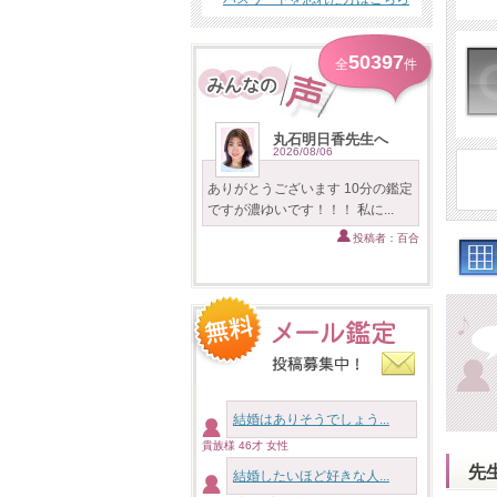
50397
全
件
丸石明日香先生へ
2026/08/06
ありがとうございます 10分の鑑定
ですが濃ゆいです！！！ 私に...
投稿者：百合
結婚はありそうでしょう...
貴族様 46才 女性
先
結婚したいほど好きな人...