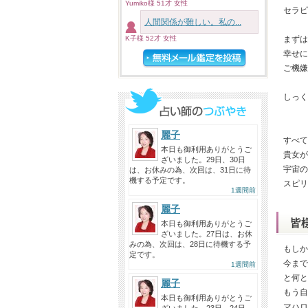
Yumiko様 51才 女性
セラピ
人間関係が難しい。私の...
K子様 52才 女性
まずは
幸せに
ご機嫌
しっく
麗子
すべて
本日も御利用ありがとうご
貴女が
ざいました。29日、30日
宇宙の
は、お休みの為、次回は、31日に待
機する予定です。
スピリ
1週間前
麗子
皆
本日も御利用ありがとうご
ざいました。27日は、お休
みの為、次回は、28日に待機する予
もしか
定です。
今まで
1週間前
と何と
麗子
もう自
本日も御利用ありがとうご
マハロ