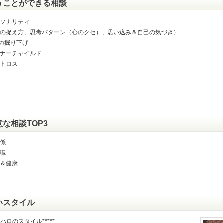
うことができる相談
ソナリティ
の捉え方、思考パターン（心のクセ）、思い込み＆自己の気づき）
の掘り下げ
ナーチャイルド
トロス
意な相談TOP3
係
識
＆健康
いスタイル
*マハロのスタイル*****