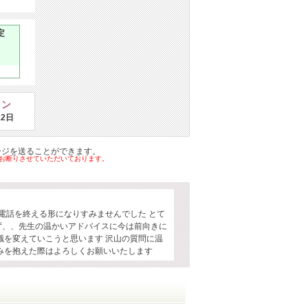
定
イン
12日
ージを送ることができます。
はお断りさせていただいております。
と電話を終える形になりすみませんでした とて
ず、、先生の温かいアドバイスに今は前向きに
識を変えていこうと思います 沢山の質問に温
みを抱えた際はよろしくお願いいたします