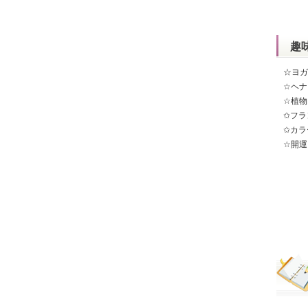
趣
☆ヨガ
☆ヘナ
☆植物
✩フラ
✩カラ
☆開運