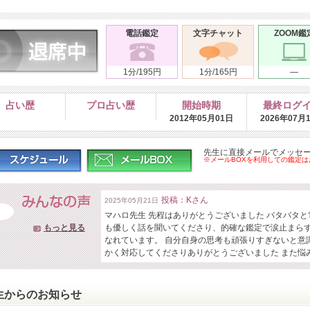
電話鑑定
文字チャット
ZOOM鑑
1分/195円
1分/165円
―
占い歴
プロ占い歴
開始時期
最終ログ
2012年05月01日
2026年07月
先生に直接メールでメッセ
※メールBOXを利用しての鑑定
投稿：Kさん
2025年05月21日
マハロ先生 先程はありがとうございました バタバタ
もっと見る
も優しく話を聞いてくださり、的確な鑑定で涙止まら
なれています。 自分自身の思考も頑張りすぎないと意
かく対応してくださりありがとうございました また悩
生からのお知らせ