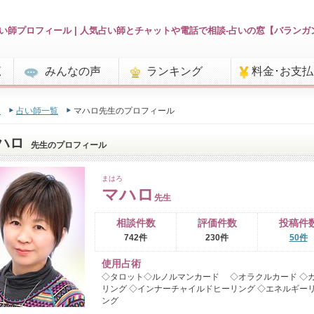
い師プロフィール | 人気占い師とチャットや電話で相談-占いの窓【バランガ
覧
みんなの声
ランキング
料金･お支
e
占い師一覧
マハロ先生のプロフィール
ハロ
先生のプロフィール
まはろ
マハロ
先生
相談件数
評価件数
投稿件
742件
230件
50件
使用占術
◇タロット◇ルノルマンカード ◇オラクルカード ◇
リング ◇インナーチャイルドヒーリング ◇エネルギー
ング