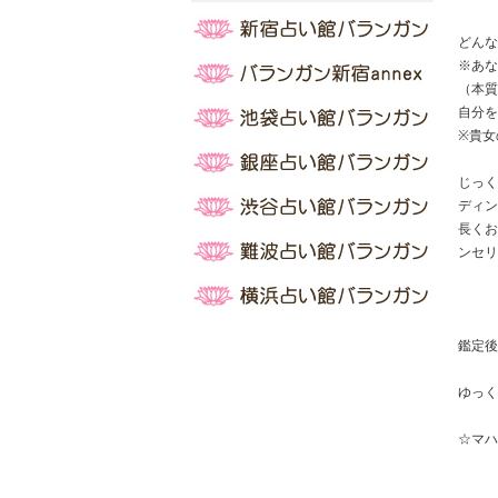
どんな
※あな
（本質
自分を
※貴女
じっく
ディン
長くお
ンセリ
鑑定後
ゆっく
☆マハ