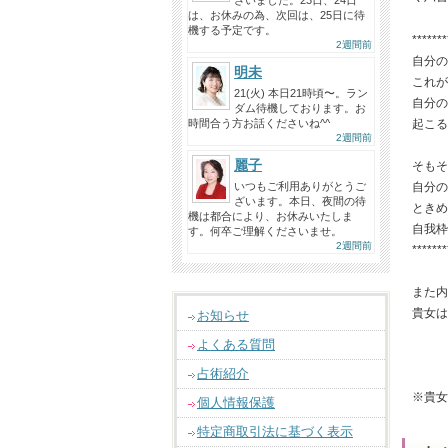
ざいました。23日、24日
は、お休みの為、次回は、25日に待
機する予定です。
*******
2週間前
自分の
明未
これが
21(火) 本日21時頃〜。ラン
自分の
ダム待機しております。お
時間合う方お話くださいね^^
起こる
2週間前
麗子
そもそ
いつもご利用ありがとうご
自分の
ざいます。本日、夜間の待
ときめ
機は都合により、お休みいたしま
自我枠
す。何卒ご理解くださいませ。
2週間前
*******
また内
貴女は
お知らせ
よくある質問
占術紹介
※貴女
個人情報保護
特定商取引法に基づく表示