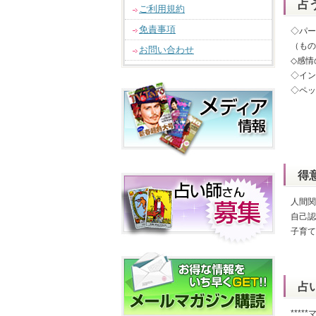
占
ご利用規約
免責事項
◇パー
（もの
お問い合わせ
◇感情
◇イン
◇ペッ
得
人間関
自己認
子育て
占
****