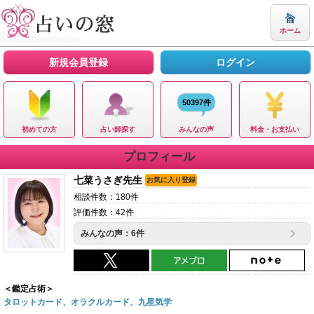
ホーム
新規会員登録
ログイン
50397件
初めての方
占い師探す
みんなの声
料金・お支払い
プロフィール
七菜うさぎ先生
お気に入り登録
相談件数：180件
評価件数：42件
みんなの声：6件
＜鑑定占術＞
タロットカード、オラクルカード、九星気学