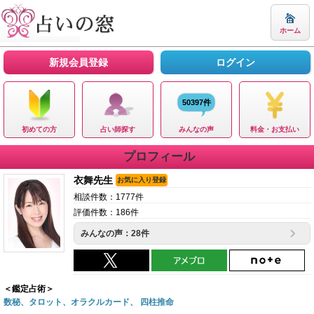
ホーム
新規会員登録
ログイン
50397件
初めての方
占い師探す
みんなの声
料金・お支払い
プロフィール
衣舞先生
お気に入り登録
相談件数：1777件
評価件数：186件
みんなの声：28件
＜鑑定占術＞
数秘、タロット、オラクルカード、 四柱推命