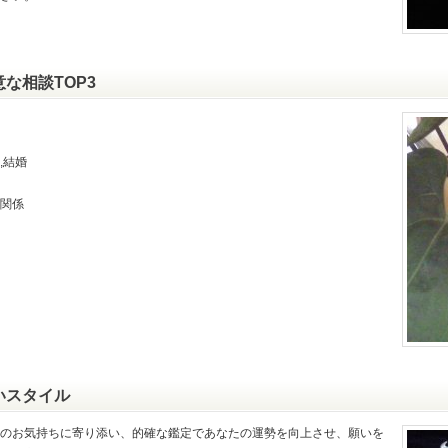
意な相談TOP3
倫
,結婚
関係
いスタイル
のお気持ちに寄り添い、的確な鑑定であなたの運勢を向上させ、願いを