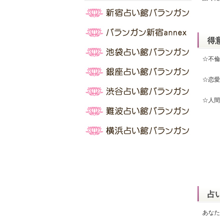
得
☆不
☆恋愛
☆人間
占
あなた