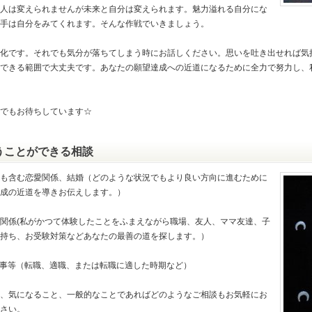
人は変えられませんが未来と自分は変えられます。魅力溢れる自分にな
手は自分をみてくれます。そんな作戦でいきましょう。
化です。それでも気分が落ちてしまう時にお話しください。思いを吐き出せれば気
できる範囲で大丈夫です。あなたの願望達成への近道になるために全力で努力し、
でもお待ちしています☆
うことができる相談
も含む恋愛関係、結婚（どのような状況でもより良い方向に進むために
成の近道を導きお伝えします。）
関係(私がかつて体験したことをふまえながら職場、友人、ママ友達、子
持ち、お受験対策などあなたの最善の道を探します。）
事等（転職、適職、または転職に適した時期など）
、気になること、一般的なことであればどのようなご相談もお気軽にお
さい。