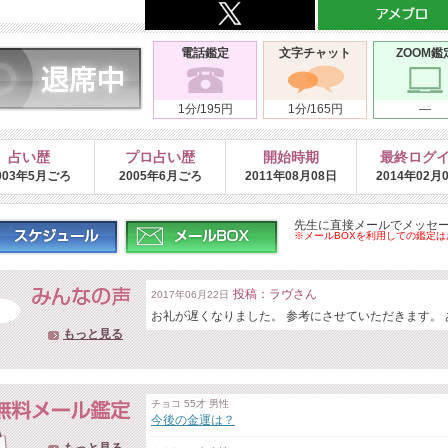
電話鑑定
文字チャット
ZOOM鑑
1分/195円
1分/165円
―
占い歴
プロ占い歴
開始時期
最終ログ
003年5月ごろ
2005年6月ごろ
2011年08月08日
2014年02月
先生に直接メールでメッセ
※メールBOXを利用しての鑑定
投稿：ラヴさん
2017年06月22日
お礼が遅くなりました。 参考にさせていただきます。
もっと見る
チョコ 55才 男性
今後の金運は？