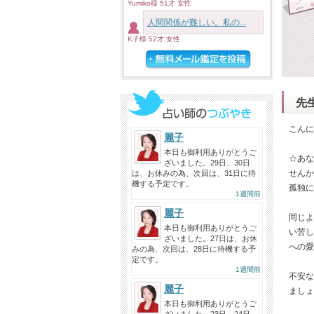
Yumiko様 51才 女性
人間関係が難しい。私の...
K子様 52才 女性
先
こんに
麗子
本日も御利用ありがとうご
☆あな
ざいました。29日、30日
せんか
は、お休みの為、次回は、31日に待
機する予定です。
孤独に
1週間前
麗子
同じよ
本日も御利用ありがとうご
い苦し
ざいました。27日は、お休
への愛
みの為、次回は、28日に待機する予
定です。
1週間前
不安な
麗子
ましょ
本日も御利用ありがとうご