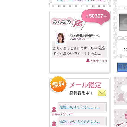
50397
全
件
丸石明日香先生へ
2026/08/06
ありがとうございます 10分の鑑定
2
ですが濃ゆいです！！！ 私に...
投稿者：百合
結婚はありそうでしょう...
貴族様 46才 女性
結婚したいほど好きな人...