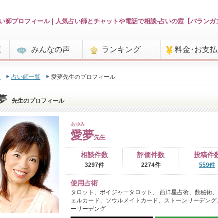
い師プロフィール | 人気占い師とチャットや電話で相談-占いの窓【バランガ
覧
みんなの声
ランキング
料金･お支
e
占い師一覧
愛夢先生のプロフィール
夢
先生のプロフィール
あゆみ
愛夢
先生
相談件数
評価件数
投稿件
3297件
2274件
559件
使用占術
タロット、ボイジャータロット、 西洋星占術、数秘術、
ェルカード、ソウルメイトカード、ストーンリーデング
ーリーデング