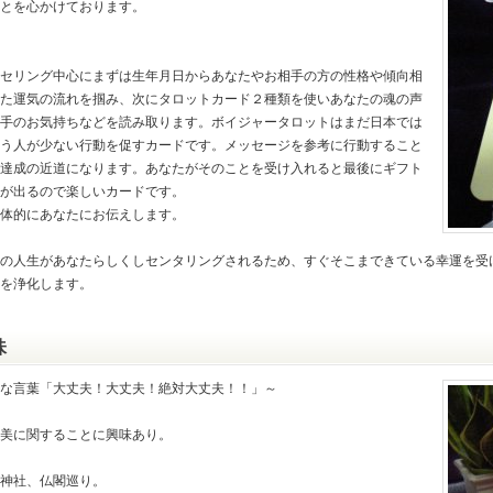
とを心かけております。
セリング中心にまずは生年月日からあなたやお相手の方の性格や傾向相
た運気の流れを掴み、次にタロットカード２種類を使いあなたの魂の声
手のお気持ちなどを読み取ります。ボイジャータロットはまだ日本では
う人が少ない行動を促すカードです。メッセージを参考に行動すること
達成の近道になります。あなたがそのことを受け入れると最後にギフト
が出るので楽しいカードです。
体的にあなたにお伝えします。
の人生があなたらしくしセンタリングされるため、すぐそこまできている幸運を受
を浄化します。
味
な言葉「大丈夫！大丈夫！絶対大丈夫！！」～
美に関することに興味あり。
神社、仏閣巡り。