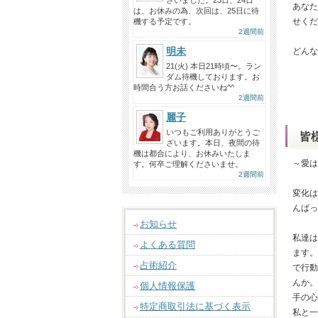
ざいました。23日、24日
あなた
は、お休みの為、次回は、25日に待
せくだ
機する予定です。
2週間前
明未
どんな
21(火) 本日21時頃〜。ラン
ダム待機しております。お
時間合う方お話くださいね^^
2週間前
麗子
いつもご利用ありがとうご
皆
ざいます。本日、夜間の待
機は都合により、お休みいたしま
～愛は
す。何卒ご理解くださいませ。
2週間前
変化は
んばっ
お知らせ
私達は
よくある質問
ます。
占術紹介
で行動
んか。
個人情報保護
手の心
特定商取引法に基づく表示
私と一