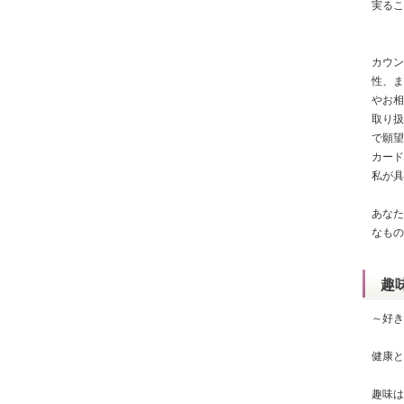
実るこ
カウン
性、ま
やお相
取り扱
で願望
カード
私が具
あなた
なもの
趣
～好き
健康と
趣味は