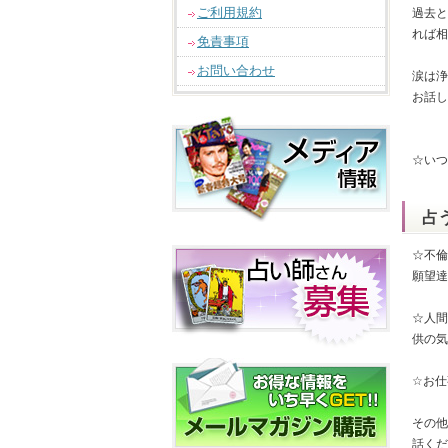
ご利用規約
過去と
れば相
免責事項
お問い合わせ
涙は浄
お話し
☆いつ
占
☆不倫
願望達
☆人間
供の気
☆お仕
その他
話くだ