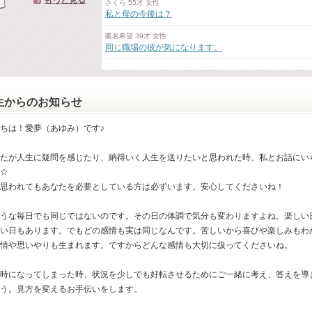
もっと見る
さくら 55才 女性
私と母の今後は？
匿名希望 39才 女性
同じ職場の彼が気になります。
生からのお知らせ
ちは！愛夢（あゆみ）です♪
たが人生に疑問を感じたり、納得いく人生を送りたいと思われた時、私とお話にい
☆
思われてもあなたを必要としている方は必ずいます。安心してくださいね！
うな毎日でも同じではないのです。その日の体調で気分も変わりますよね。楽しい
い日もあります。でもどの感情も実は同じなんです。苦しいから喜びや楽しみもわ
情や思いやりも生まれます。ですからどんな感情も大切に扱ってくださいね。
時になってしまった時、状況を少しでも好転させるためにご一緒に考え、答えを導
う。見方を変えるお手伝いをします。