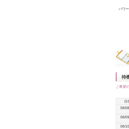
パワー
待
ご希望
日
08/0
08/0
08/1