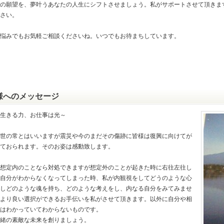
の願望を、夢叶うあなたの人生にシフトさせましょう。私がサポートさせて頂きま
さい。
悩みでもお気軽ご相談くださいね。いつでもお待まちしています。
様へのメッセージ
生きる力、お仕事は光～
世の常とはいいますが震災や今のまだその傷跡に皆様は復興に向けてが
ておられます。そのお姿は感動致します。
想定内のことなら対処できますが想定外のことが起きた時に右往左往し
自分がわからなくなってしまった時、私が内観視をしてどうのような心
しどのような魂を持ち、どのような考えをし、内なる自分をみてみませ
より良い選択ができるお手伝いを私がさせて頂きます。以外に自分や相
はわかっていてわからないものです。
緒の素敵な未来を創りましょう。