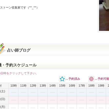
ストーン収集家です（*^_^*）
占い師ブログ
機・予約スケジュール
の日時をクリックして下さい。
…予約済み
…予約可
付
10時
11時
12時
13時
14時
15時
16時
17時
18時
19時
8(土)
9(日)
0(月)