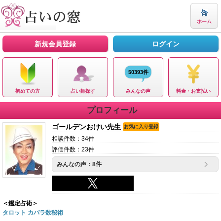
ホーム
新規会員登録
ログイン
50393件
初めての方
占い師探す
みんなの声
料金・お支払い
プロフィール
ゴールデンおけい先生
お気に入り登録
相談件数：34件
評価件数：23件
みんなの声：8件
＜鑑定占術＞
タロット カバラ数秘術