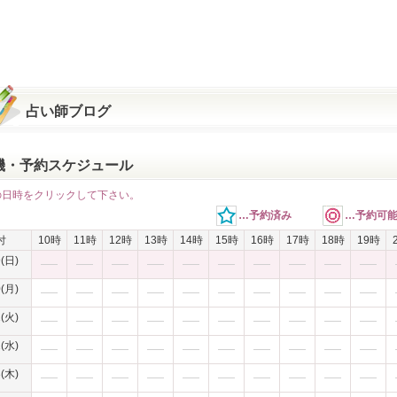
占い師ブログ
機・予約スケジュール
の日時をクリックして下さい。
…予約済み
…予約可
付
10時
11時
12時
13時
14時
15時
16時
17時
18時
19時
9(日)
0(月)
1(火)
2(水)
3(木)