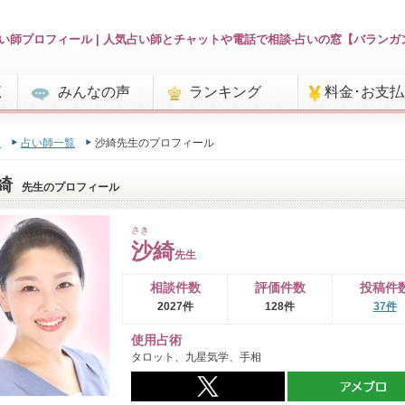
い師プロフィール | 人気占い師とチャットや電話で相談-占いの窓【バランガ
覧
みんなの声
ランキング
料金･お支
e
占い師一覧
沙綺先生のプロフィール
綺
先生のプロフィール
さき
沙綺
先生
相談件数
評価件数
投稿件
2027件
128件
37件
使用占術
タロット、九星気学、手相