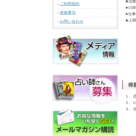
★恋愛
ご利用規約
★LG
免責事項
★仕事
★人間
お問い合わせ
得
１、 
２、 
３、 