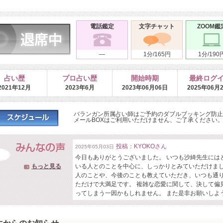
電話鑑定
文字チャット
ZOOM鑑
―
1分/165円
1分/190
占い歴
プロ占い歴
開始時期
最終ログ
2021年12月
2023年6月
2023年06月06日
2025年06月
バランガン所属占い師はご予約のダブルブッキング防止
メールBOXはご利用いただけません、ご了承ください
投稿：KYOKOさん
2025年05月03日
今日もありがとうございました。 いつも沙綺先生には
もっと見る
いる人とのことを中心に、しっかりとみていただけま
人のことや、今後のことも教えていただき、いつも通
ただけで大満足です。 複雑な恋愛に関して、決して偏
ってしまう一因かもしれません。 また是非お願いしよ