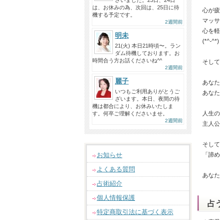
ざいました。23日、24日
は、お休みの為、次回は、25日に待
心が疲
機する予定です。
マッサ
2週間前
心を軽
明未
(*^-^*)
21(火) 本日21時頃〜。ラン
ダム待機しております。お
時間合う方お話くださいね^^
そして
2週間前
麗子
あなた
いつもご利用ありがとうご
あなた
ざいます。本日、夜間の待
機は都合により、お休みいたしま
人生の
す。何卒ご理解くださいませ。
2週間前
主人公
そして
お知らせ
「諦め
よくある質問
あなた
占術紹介
個人情報保護
占
特定商取引法に基づく表示