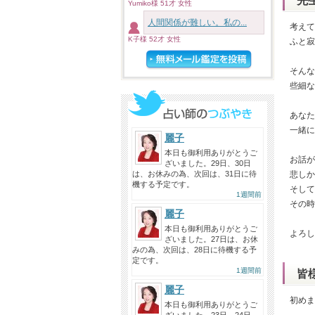
先
Yumiko様 51才 女性
人間関係が難しい。私の...
考えて
K子様 52才 女性
ふと寂
そんな
些細な
あなた
一緒に
麗子
本日も御利用ありがとうご
お話が
ざいました。29日、30日
は、お休みの為、次回は、31日に待
悲しか
機する予定です。
そして
1週間前
その時
麗子
本日も御利用ありがとうご
よろし
ざいました。27日は、お休
みの為、次回は、28日に待機する予
定です。
1週間前
皆
麗子
初めま
本日も御利用ありがとうご