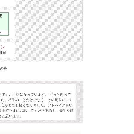
定
円
イン
29日
の為
。
とてもお世話になっています。 ずっと想って
した。相手のことだけでなく、その周りにいる
り心がとても軽くなりました。アドバイスもい
見を持たずにお話してくださるのも、先生を頼
うと思います。