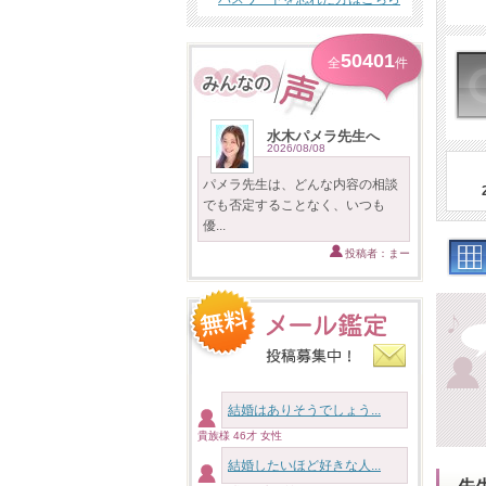
50401
全
件
水木パメラ先生へ
2026/08/08
パメラ先生は、どんな内容の相談
でも否定することなく、いつも
優...
投稿者：まー
結婚はありそうでしょう...
貴族様 46才 女性
結婚したいほど好きな人...