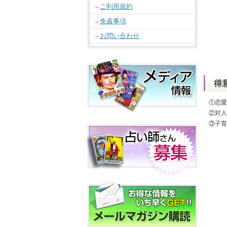
ご利用規約
免責事項
お問い合わせ
得
①恋愛
②対人
③子育