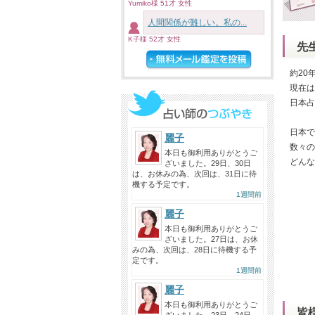
Yumiko様 51才 女性
人間関係が難しい。私の...
K子様 52才 女性
先
約20
現在は
日本占
日本で
麗子
数々の
本日も御利用ありがとうご
どんな
ざいました。29日、30日
は、お休みの為、次回は、31日に待
機する予定です。
1週間前
麗子
本日も御利用ありがとうご
ざいました。27日は、お休
みの為、次回は、28日に待機する予
定です。
1週間前
麗子
本日も御利用ありがとうご
皆