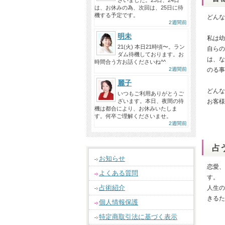
ざいました。23日、24日
は、お休みの為、次回は、25日に待
機する予定です。
どんな
2週間前
明未
私は幼
21(火) 本日21時頃〜。ラン
自らの
ダム待機しております。お
は、な
時間合う方お話くださいね^^
2週間前
のる事
麗子
どんな
いつもご利用ありがとうご
ざいます。本日、夜間の待
お客様
機は都合により、お休みいたしま
す。何卒ご理解くださいませ。
2週間前
占
お知らせ
恋愛、
よくある質問
す。
占術紹介
人生の
きるた
個人情報保護
特定商取引法に基づく表示