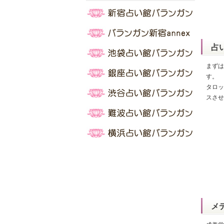
占
まずは
す。
タロッ
スさせ
メ