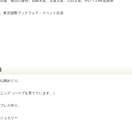
出版「毎日の運勢」四緑木星、五黄土星、八白土星、H17～23年迄執筆
年、東京国際ブックフェア・イベント出演
味
仏閣めぐり。
ニング（ハーブを育てています。）
ブレス作り。
ジュエリー