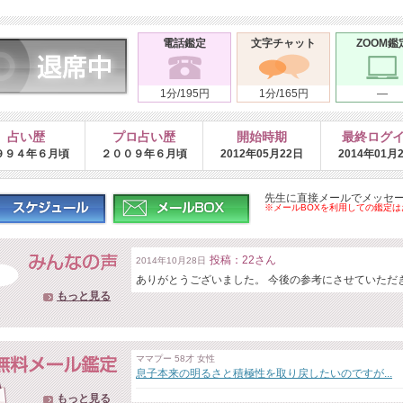
電話鑑定
文字チャット
ZOOM鑑
1分/195円
1分/165円
―
占い歴
プロ占い歴
開始時期
最終ログ
９９４年６月頃
２００９年６月頃
2012年05月22日
2014年01月
先生に直接メールでメッセ
※メールBOXを利用しての鑑定
投稿：22さん
2014年10月28日
ありがとうございました。 今後の参考にさせていただ
もっと見る
ママプー 58才 女性
息子本来の明るさと積極性を取り戻したいのですが...
もっと見る