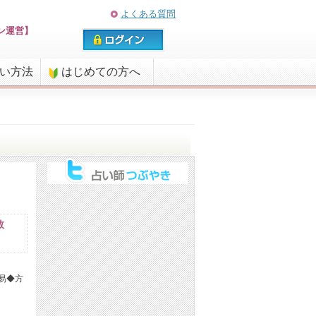
よくある質問
ン運営】
払い方法
はじめての方へ
数
易◆方