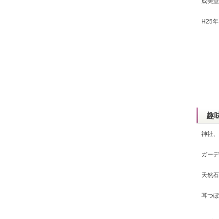
成美堂
H25
趣
神社、
ガーデ
天然石
耳つぼ