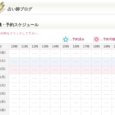
占い師ブログ
機・予約スケジュール
の日時をクリックして下さい。
…予約済み
…予約可
付
10時
11時
12時
13時
14時
15時
16時
17時
18時
19時
7(金)
8(土)
9(日)
0(月)
1(火)
2(水)
3(木)
4(金)