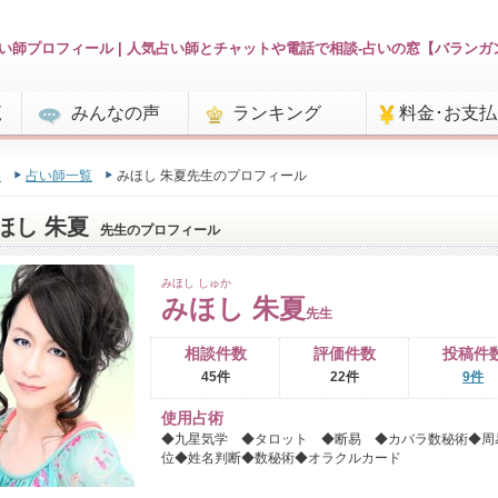
い師プロフィール | 人気占い師とチャットや電話で相談-占いの窓【バランガ
覧
みんなの声
ランキング
料金･お支
e
占い師一覧
みほし 朱夏先生のプロフィール
ほし 朱夏
先生のプロフィール
みほし しゅか
みほし 朱夏
先生
相談件数
評価件数
投稿件
45件
22件
9件
使用占術
◆九星気学 ◆タロット ◆断易 ◆カバラ数秘術◆周
位◆姓名判断◆数秘術◆オラクルカード