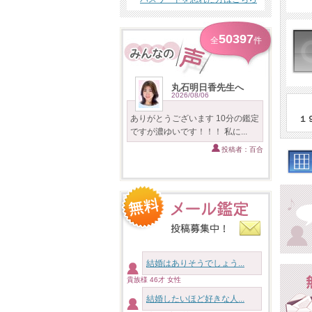
50397
全
件
丸石明日香先生へ
2026/08/06
ありがとうございます 10分の鑑定
１
ですが濃ゆいです！！！ 私に...
投稿者：百合
結婚はありそうでしょう...
貴族様 46才 女性
結婚したいほど好きな人...