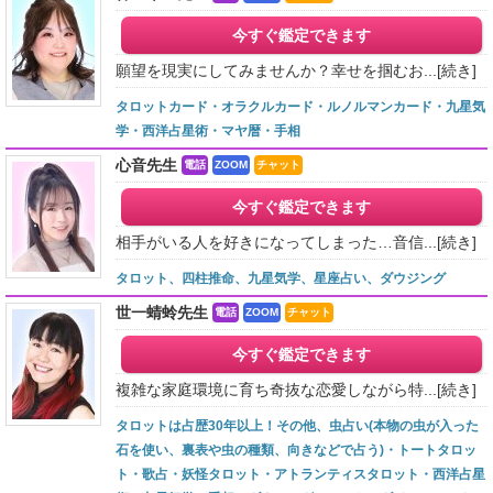
今すぐ鑑定できます
願望を現実にしてみませんか？幸せを掴むお...
[続き]
タロットカード・オラクルカード・ルノルマンカード・九星気
学・西洋占星術・マヤ暦・手相
心音先生
電話
ZOOM
チャット
今すぐ鑑定できます
相手がいる人を好きになってしまった…音信...
[続き]
タロット、四柱推命、九星気学、星座占い、ダウジング
世一蜻蛉先生
電話
ZOOM
チャット
今すぐ鑑定できます
複雑な家庭環境に育ち奇抜な恋愛しながら特...
[続き]
タロットは占歴30年以上！その他、虫占い(本物の虫が入った
石を使い、裏表や虫の種類、向きなどで占う)・トートタロッ
ト・歌占・妖怪タロット・アトランティスタロット・西洋占星