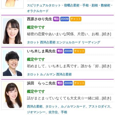
スピリチュアルタロット・宿曜占星術・手相・顔相・数秘術・
オラクルカード
西原さゆり先生
電話
ZOOM
チャット
鑑定中です
秘密の恋愛やあいまいな関係、片思い、お相...
[続き]
タロット 西洋占星術 エンジェルカード リーディング
いち木しま馬先生
電話
ZOOM
チャット
鑑定中です
初めまして、いち木しま馬です。誰かを「好...
[続き]
タロット ルノルマン 西洋占星術
浜田 らっこ先生
電話
ZOOM
チャット
鑑定中です
話がまとまっていなくても大丈夫☆一緒に紐...
[続き]
西洋占星術、タロット、ルノルマンカード、アストロダイス、
ジオマンシー、吉方位、手相