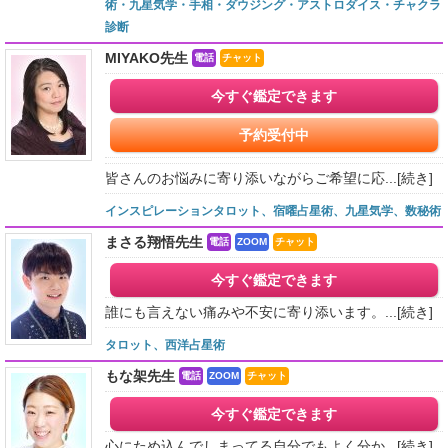
術・九星気学・手相・ダウジング・アストロダイス・チャクラ
診断
MIYAKO先生
電話
チャット
今すぐ鑑定できます
予約受付中
皆さんのお悩みに寄り添いながらご希望に応...
[続き]
インスピレーションタロット、宿曜占星術、九星気学、数秘術
まさる翔悟先生
電話
ZOOM
チャット
今すぐ鑑定できます
誰にも言えない痛みや不安に寄り添います。...
[続き]
タロット、西洋占星術
もな架先生
電話
ZOOM
チャット
今すぐ鑑定できます
心にため込んでしまってる自分でもよく分か...
[続き]