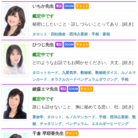
いちか先生
電話
ZOOM
チャット
鑑定中です
秘密にしたいこと・話しづらいことってあり...
[続き]
タロット・四柱推命・西洋占星術・手相・家相
ひつじ先生
電話
ZOOM
チャット
鑑定中です
どのようなお話でもお聞かせください。大丈...
[続き]
タロットカード、九星気学、数秘術、数秘術ダイス、ルノルマ
ンカード、オラクルカードペンデュラムダウジング、手相
綾森エマ先生
電話
ZOOM
チャット
鑑定中です
誰にも話せないこと、胸に秘めてる思い、吐...
[続き]
算命学、タロット、ルノルマンカード、手相、西洋占星術、数
秘、チャネリング、ペンデュラム、エネルギーヒーリング
千倉 早耶香先生
チャット