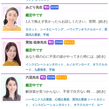
みどり先生
電話
ZOOM
鑑定中です
1人で抱えず良かったらお話しください。世間...
[続き]
タロット、シータヒーリング、ハワイアンオラクルカード、英
国式占星術、手相
実知 佑奈先生
電話
ZOOM
チャット
鑑定中です
あなた様の心に不安の波がやってきた時には...
[続き]
インスピレーションタロット、ルノルマンカード、オラクルカ
ード、九星気学、手相
六花先生
電話
ZOOM
チャット
鑑定中です
解決策が見つからない、不安で仕方ない時…...
[続き]
ハーモニクス占星術、心理占星術、西洋占星術 トートタロッ
ト、 インスピレーションタロット、 オラクルカード、ルー