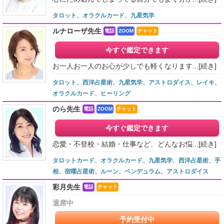
タロット、オラクルカード、九星気学
ルナローザ先生
電話
ZOOM
チャット
今すぐ鑑定できます
お一人お一人のお心が少しでも軽くなります...
[続き]
タロット、西洋占星術、九星気学、アストロダイス、レイキ、
オラクルカード、ヒーリング
のら先生
電話
ZOOM
チャット
今すぐ鑑定できます
恋愛・不登校・結婚・仕事など、どんなお悩...
[続き]
タロットカード、オラクルカード、九星気学、西洋占星術、手
相、宿曜占星術、ルーン、ペンデュラム、アストロダイス
彩月先生
電話
チャット
退席中
予約受付中