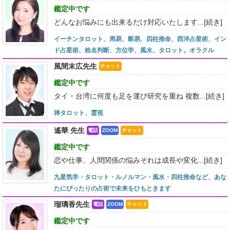
鑑定中です
どんなお悩みにも出来るだけ対応いたします...
[続き]
イーチンタロット、周易、断易、四柱推命、西洋占星術、イン
ド占星術、姓名判断、方位学、風水、タロット。オラクル
風間末広先生
チャット
鑑定中です
タイ・台湾に何度も足を運び研究を重ね 複数...
[続き]
禅タロット、霊視
遙華 先生
電話
ZOOM
チャット
鑑定中です
恋や仕事、人間関係の悩みそれは成長や変化...
[続き]
九星気学・タロット・ルノルマン・風水・四柱推命など、あな
たにぴったりの占術で未来をひもときます
瑠璃香先生
電話
ZOOM
チャット
鑑定中です