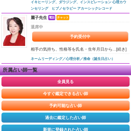
イキヒーリング、ダウジング、インスピレーション 心理カウ
ンセリング ヒプノセラピー アカーシックレコード
麗子先生
電話
チャット
退席中
予約受付中
相手の気持ち、性格等を氏名・生年月日から...
[続き]
ネームリーディング／心理分析／推命（誕生日占い）
所属占い師一覧
全員見る
今すぐ鑑定できる占い師
予約可能な占い師
過去に鑑定した占い師
新規に登録された占い師