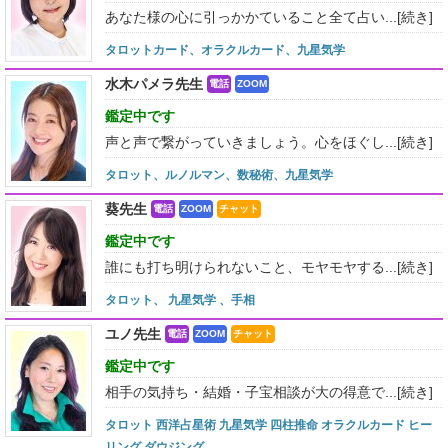
あなた様の心に引っかかていること全て占い...
[続き]
タロットカード、オラクルカード、九星気学
水木パメラ先生
電話
ZOOM
鑑定中です
声と声で繋がっていきましょう。心をほぐし...
[続き]
タロット、ルノルマン、数秘術、九星気学
葵先生
電話
ZOOM
チャット
鑑定中です
誰にも打ち明けられないこと、モヤモヤする...
[続き]
タロット、 九星気学 、手相
ユノ先生
電話
ZOOM
チャット
鑑定中です
相手の気持ち・結婚・子宝相談が大の得意で...
[続き]
タロット 西洋占星術 九星気学 四柱推命 オラクルカード ヒー
リング ダウジング