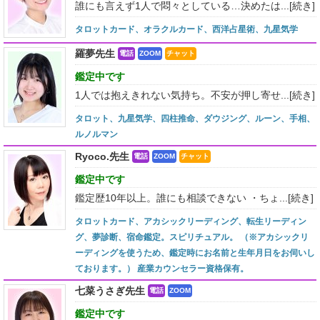
誰にも言えず1人で悶々としている…決めたは...
[続き]
タロットカード、オラクルカード、西洋占星術、九星気学
羅夢先生
電話
ZOOM
チャット
鑑定中です
1人では抱えきれない気持ち。不安が押し寄せ...
[続き]
タロット、九星気学、四柱推命、ダウジング、ルーン、手相、
ルノルマン
Ryoco.先生
電話
ZOOM
チャット
鑑定中です
鑑定歴10年以上。誰にも相談できない ・ちょ...
[続き]
タロットカード、アカシックリーディング、転生リーディン
グ、夢診断、宿命鑑定。スピリチュアル。 （※アカシックリ
ーディングを使うため、鑑定時にお名前と生年月日をお伺いし
ております。） 産業カウンセラー資格保有。
七菜うさぎ先生
電話
ZOOM
鑑定中です