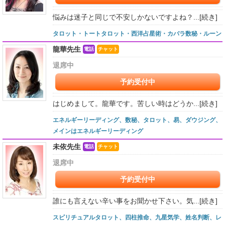
悩みは迷子と同じで不安しかないですよね？...
[続き]
タロット・トートタロット・西洋占星術・カバラ数秘・ルーン
龍華先生
電話
チャット
退席中
予約受付中
はじめまして。龍華です。苦しい時はどうか...
[続き]
エネルギーリーディング、数秘、タロット、易、ダウジング、
メインはエネルギーリーディング
未依先生
電話
チャット
退席中
予約受付中
誰にも言えない辛い事をお聞かせ下さい。気...
[続き]
スピリチュアルタロット、四柱推命、九星気学、姓名判断、レ