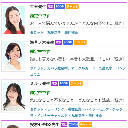
世來先生
電話
ZOOM
チャット
鑑定中です
お一人で悩んでいませんか？どんな内容でも...
[続き]
タロット 九星気学 四柱推命
海月ノ木先生
電話
ZOOM
チャット
鑑定中です
誰にも言えない恋も、本音も大歓迎。「この...
[続き]
タロット、カバラ数秘術、オラクルカード、九星気学、ペンデ
ュラム
ミルラ先生
電話
ZOOM
チャット
鑑定中です
気になること不安なこと、どんなことも遠慮...
[続き]
タロット・ヒーリング・潜在意識・ハイヤーセルフ・チャク
ラ・インナーチャイルド・九星気学・四柱推命
安村セモDX先生
電話
ZOOM
チャット