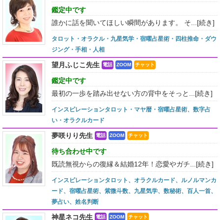
鑑定中です
誰かに話を聞いてほしい瞬間があります。 そ...
[続き]
タロット・オラクル・九星気学・宿曜占星術・四柱推命・ダウ
ジング・手相・人相
望月ふじこ先生
電話
ZOOM
チャット
鑑定中です
最初の一歩を踏み出せない方の背中をそっと...
[続き]
インスピレーションタロット・マヤ暦・宿曜占星術、数字占
い・オラクルカード
夢咲りり先生
電話
ZOOM
チャット
待ち合わせ中です
既読無視からの復縁＆結婚12年！恋愛やガチ...
[続き]
インスピレーションタロット、オラクルカード、ルノルマンカ
ード、宿曜占星術、紫微斗数、九星気学、数秘術、百人一首、
夢占い、姓名判断
神星ネコ先生
電話
ZOOM
チャット