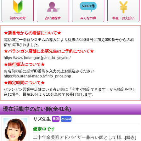
50397件
初めての方
占い師探す
みんなの声
料金・お支払い
★新番号からの着信について★
電話鑑定一部新システムの導入により従来の050番号に加え080番号からの着
信が追加されました。
★バランガン店舗に出演先生のご予約について★
https://www.balangan.jp/mado_yoyaku/
★銀行振込について★
お名前の前に必ずID番号を入力の上お振込みください
https://sp.uranai-mado.tv/info_price.php
★鑑定時間について★
バランガン営業中店舗にいる占い師に「今すぐ鑑定できます」から鑑定を申し
込む場合、最短10分より10分単位でお受け致します。
現在活動中の占い師(全41名)
リズ先生
電話
ZOOM
鑑定中です
二十年余美容アドバイザー兼占い師として様...
[続き]