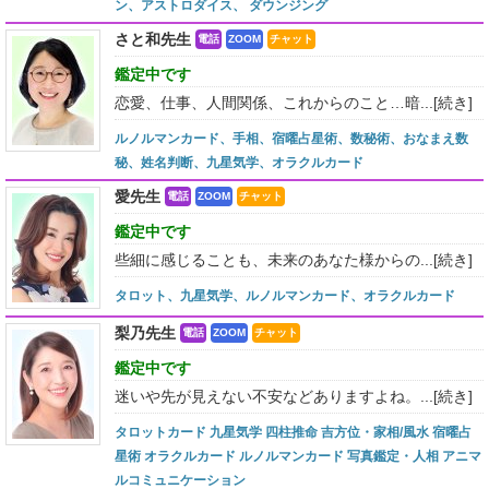
ン、アストロダイス、 ダウンジング
さと和先生
電話
ZOOM
チャット
鑑定中です
恋愛、仕事、人間関係、これからのこと…暗...
[続き]
ルノルマンカード、手相、宿曜占星術、数秘術、おなまえ数
秘、姓名判断、九星気学、オラクルカード
愛先生
電話
ZOOM
チャット
鑑定中です
些細に感じることも、未来のあなた様からの...
[続き]
タロット、九星気学、ルノルマンカード、オラクルカード
梨乃先生
電話
ZOOM
チャット
鑑定中です
迷いや先が見えない不安などありますよね。...
[続き]
タロットカード 九星気学 四柱推命 吉方位・家相/風水 宿曜占
星術 オラクルカード ルノルマンカード 写真鑑定・人相 アニマ
ルコミュニケーション