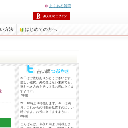
よくある質問
払い方法
はじめての方へ
本日はご依頼ありがとうございます。
難しい選択、先の見えない未来でも、
進むべき方向を見つけるお役に立てま
数
すように。
7年前
本日10時より待機します。今日は満
月。これからの行動を見直すのにいい
時ですよ。お役に立てますように。
8年前
こんばんは。今夜11時より待機しま