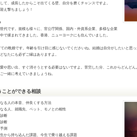
して、成長したからこそ出てくる壁、自分を磨くチャンスですよ。
迎え撃ちましょう！
■
世代です。規模も様々に、官公庁関係、国内・外資系企業、多様な企業
中で揉まれてきました。香港、ニューヨークにも住んでいました。
ぎての晩婚です。年齢を引け目に感じないでくださいね。結婚は自分がしたいと思
どなたにも必ずご縁はありますよ。
愛や思い出、すぐ消そうとする必要はないですよ。苦労した分、これからどんどん
ご一緒に考えていきましょうね。
うことができる相談
なる人の本音、仲良くする方法
なる人、就職先、ペット、モノとの相性
診断
診断
予測
生から持ち込んだ課題、今生で乗り越える課題