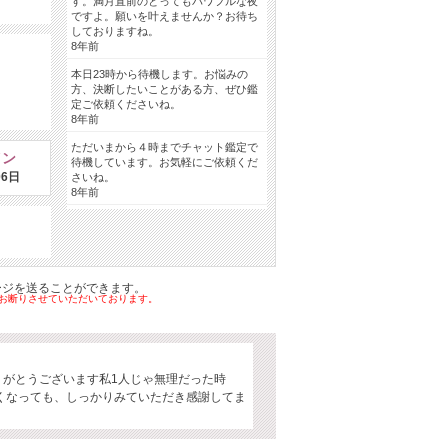
す。満月直前のとってもパワフルな夜
ですよ。願いを叶えませんか？お待ち
しておりますね。
8年前
本日23時から待機します。お悩みの
方、決断したいことがある方、ぜひ鑑
定ご依頼くださいね。
8年前
ただいまから４時までチャット鑑定で
イン
待機しています。お気軽にご依頼くだ
06日
さいね。
8年前
ージを送ることができます。
はお断りさせていただいております。
りがとうございます私1人じゃ無理だった時
くなっても、しっかりみていただき感謝してま