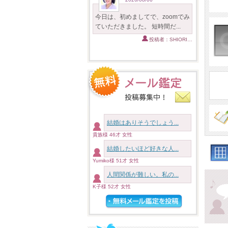
今日は、初めましてで、zoomでみ
ていただきました。 短時間だ...
投稿者：SHIORI…
結婚はありそうでしょう...
貴族様 46才 女性
結婚したいほど好きな人...
Yumiko様 51才 女性
人間関係が難しい。私の...
K子様 52才 女性