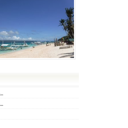
..
..