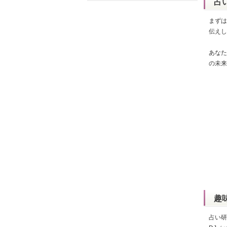
占
まずは
伝えし
あなた
の未来
趣
占い研