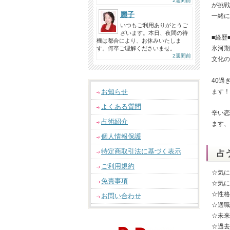
2週間前
が挑戦
麗子
一緒に
いつもご利用ありがとうご
ざいます。本日、夜間の待
■経歴
機は都合により、お休みいたしま
氷河期
す。何卒ご理解くださいませ。
2週間前
文化の
40過
お知らせ
ます！
よくある質問
辛い恋
占術紹介
ます、
個人情報保護
特定商取引法に基づく表示
占
ご利用規約
☆気に
免責事項
☆気に
☆性格
お問い合わせ
☆適職
☆未来
☆過去