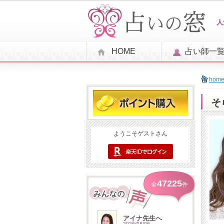
人
HOME
占い師一
hom
そ
ようこそゲストさん
47225
全
件
アイナ先生へ
2026/08/06