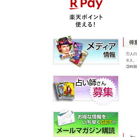
得
①人の
②人、
③時期