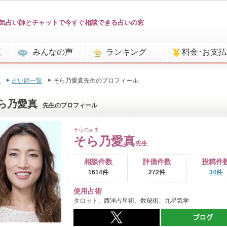
気占い師とチャットで今すぐ相談できる占いの窓
覧
みんなの声
ランキング
料金･お支
e
占い師一覧
そら乃愛真先生のプロフィール
ら乃愛真
先生のプロフィール
そらのえま
そら乃愛真
先生
相談件数
評価件数
投稿件
1614件
272件
34件
使用占術
タロット、西洋占星術、数秘術、九星気学