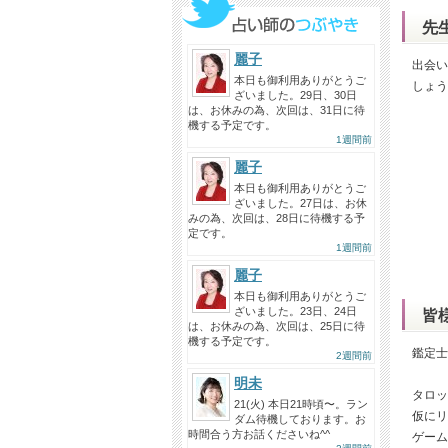
先
麗子
出会い
本日も御利用ありがとうご
しょう
ざいました。29日、30日
は、お休みの為、次回は、31日に待
機する予定です。
1週間前
麗子
本日も御利用ありがとうご
ざいました。27日は、お休
みの為、次回は、28日に待機する予
定です。
1週間前
麗子
本日も御利用ありがとうご
ざいました。23日、24日
皆
は、お休みの為、次回は、25日に待
機する予定です。
鑑定士
2週間前
明未
タロッ
21(火) 本日21時頃〜。ラン
仮にリ
ダム待機しております。お
時間合う方お話くださいね^^
ゲーム