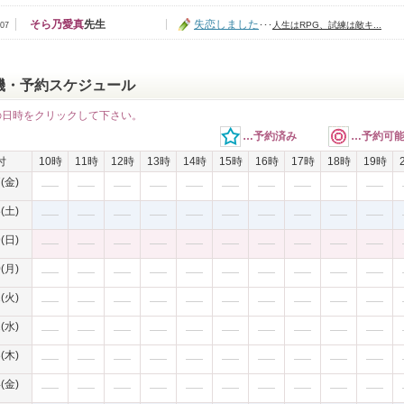
そら乃愛真
先生
失恋しました
･･･
人生はRPG、試練は敵キ...
/07
機・予約スケジュール
の日時をクリックして下さい。
…予約済み
…予約可
付
10時
11時
12時
13時
14時
15時
16時
17時
18時
19時
7(金)
8(土)
9(日)
0(月)
1(火)
2(水)
3(木)
4(金)