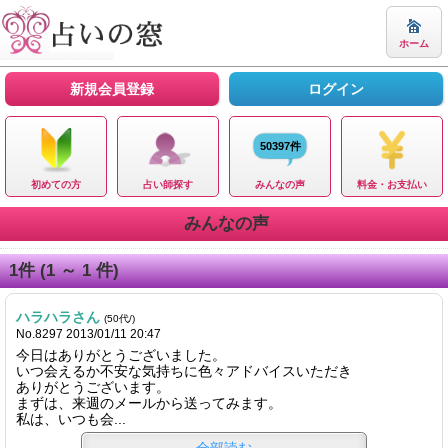
ホーム
新規会員登録
ログイン
50397件
初めての方
占い師探す
みんなの声
料金・お支払い
みんなの声
1
件
(1 ～ 1 件)
ハラハラさん
(50代/)
No.8297 2013/01/11 20:47
今日はありがとうございました。
いつ会えるか不安な気持ちに色々アドバイスいただき
ありがとうございます。
まずは、来週のメールから送ってみます。
私は、いつも会...