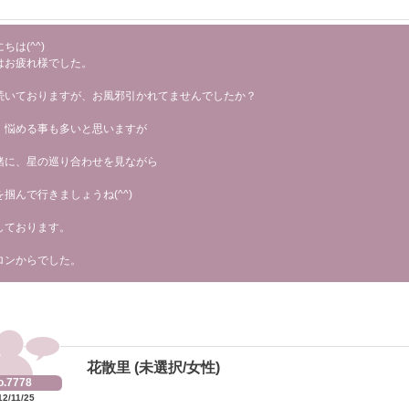
ちは(^^)
はお疲れ様でした。
続いておりますが、お風邪引かれてませんでしたか？
、悩める事も多いと思いますが
緒に、星の巡り合わせを見ながら
を掴んで行きましょうね(^^)
しております。
ロンからでした。
花散里 (未選択/女性)
o.7778
12/11/25