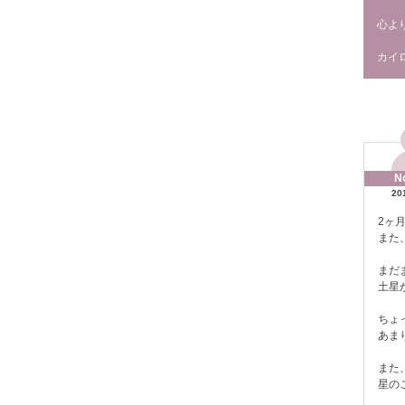
心よ
カイ
N
20
2ヶ
また
まだ
土星
ちょ
あま
また
星の