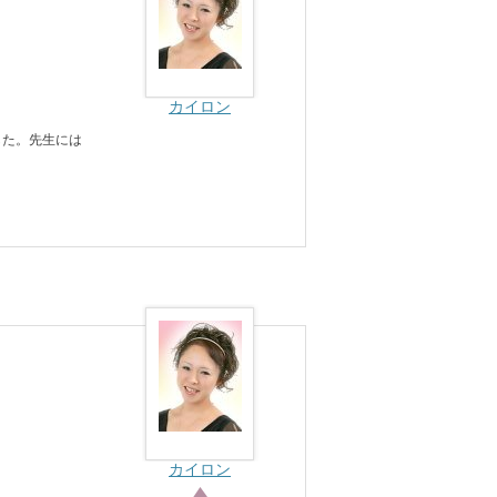
カイロン
した。先生には
カイロン