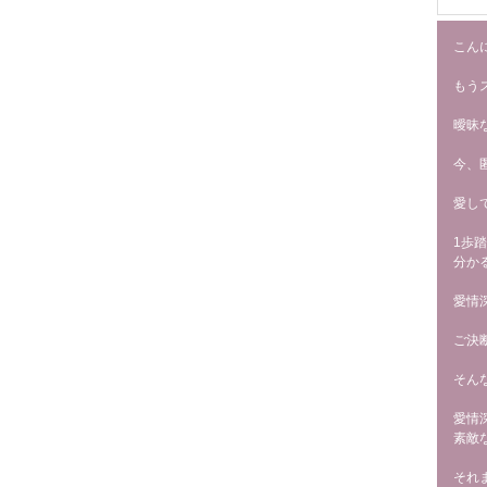
こんに
もう
曖昧
今、
愛し
1歩
分か
愛情
ご決
そん
愛情
素敵
それ