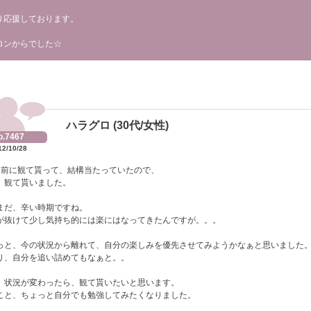
り応援しております。
ロンからでした☆
ハラグロ (30代/女性)
o.7467
12/10/28
月前に観て貰って、結構当たっていたので、
、観て貰いました。
まだ、辛い時期ですね。
が抜けて少し気持ち的には楽にはなってきたんですが。。。
っと、今の状況から離れて、自分の楽しみを優先させてみようかなぁと思いました
り、自分を追い詰めてもなぁと。。
、状況が変わったら、観て貰いたいと思います。
こと、ちょっと自分でも勉強してみたくなりました。