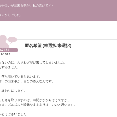
お手伝いが出来る事が、私の喜びです♪
ロンからでした。
匿名希望 (未選択/未選択)
o.7471
12/10/29
もないのに、わざわざ呼び出してしまいました。
もすみません。
、落ち着いていると思います。
昨日の出来事が、自分の答えなんです。
、終わりにします。
らしさを取り戻すのは、時間がかかりそうですが、
まま、ズルズルと曖昧なままよりは、いいと思います。
がとうございました