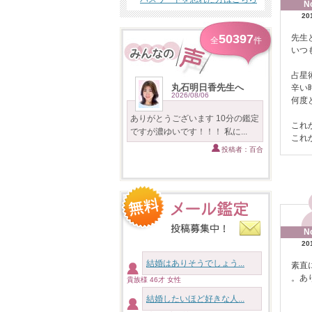
N
20
50397
先生
全
件
いつ
占星
丸石明日香先生へ
辛い
2026/08/06
何度
ありがとうございます 10分の鑑定
これ
ですが濃ゆいです！！！ 私に...
これ
投稿者：百合
N
20
結婚はありそうでしょう...
素直
。あ
貴族様 46才 女性
結婚したいほど好きな人...