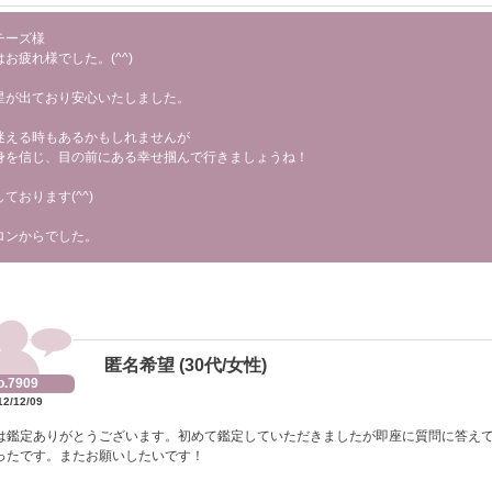
チーズ様
お疲れ様でした。(^^)
星が出ており安心いたしました。
迷える時もあるかもしれませんが
身を信じ、目の前にある幸せ掴んで行きましょうね！
ております(^^)
ロンからでした。
匿名希望 (30代/女性)
o.7909
12/12/09
は鑑定ありがとうございます。初めて鑑定していただきましたが即座に質問に答え
ったです。またお願いしたいです！