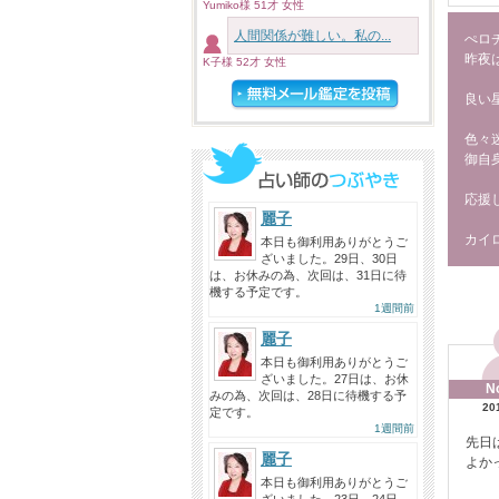
Yumiko様 51才 女性
人間関係が難しい。私の...
ぺロ
昨夜は
K子様 52才 女性
良い
色々
御自
応援し
麗子
カイ
本日も御利用ありがとうご
ざいました。29日、30日
は、お休みの為、次回は、31日に待
機する予定です。
1週間前
麗子
本日も御利用ありがとうご
ざいました。27日は、お休
N
みの為、次回は、28日に待機する予
20
定です。
1週間前
先日
麗子
よか
本日も御利用ありがとうご