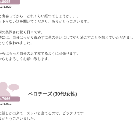
o.8095
12/12/20
と出会ってから、どれくらい経つでしょうか。。。
も下らない話を聞いてくださり、ありがとうございます。
術の奥深さに驚く日々です。
時には、自分ばっかり責めずに星のせいにしてやり過ごすことを教えていただきま
となく救われました。
からはもっと自分の足で立てるように頑張ります。
からもよろしくお願い致します。
ペロチーズ (30代/女性)
o.7966
12/12/12
に話しが出来て、ズッパと当てるので、ビックリです
りがとうございました。