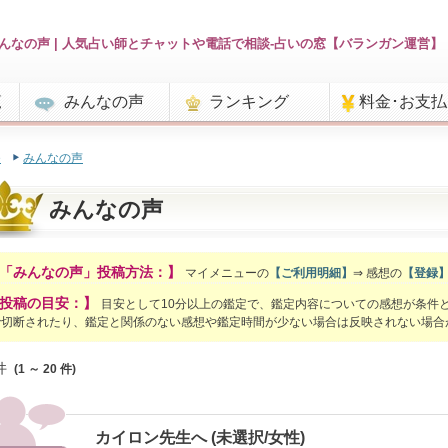
んなの声 | 人気占い師とチャットや電話で相談-占いの窓【バランガン運営】
覧
みんなの声
ランキング
料金･お支
e
みんなの声
みんなの声
「みんなの声」投稿方法：】
マイメニューの
【ご利用明細】
⇒ 感想の
【登録
投稿の目安：】
目安として10分以上の鑑定で、鑑定内容についての感想が条件
で切断されたり、鑑定と関係のない感想や鑑定時間が少ない場合は反映されない場合
件
(1 ～ 20 件)
カイロン先生へ (未選択/女性)