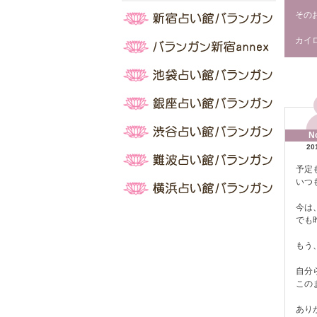
その
カイ
N
20
予定
いつ
今は
でも
もう
自分
この
あり