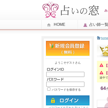
み
HOME
占い師一
hom
ようこそゲストさん
【
【
途中
64
パスワードを保存する
パスワードを忘れた方はこちら