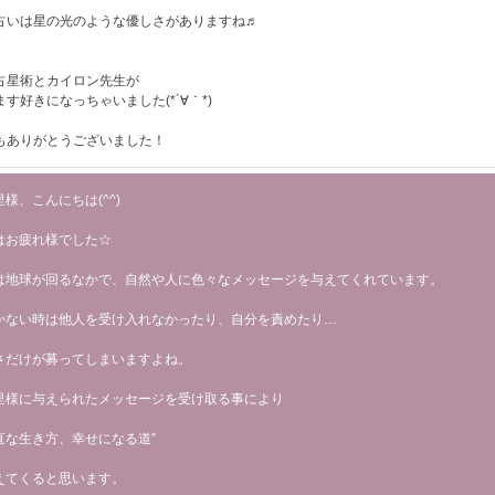
占いは星の光のような優しさがありますね♬
占星術とカイロン先生が
ます好きになっちゃいました(*´∀｀*)
もありがとうございました！
様、こんにちは(^^)
はお疲れ様でした☆
は地球が回るなかで、自然や人に色々なメッセージを与えてくれています。
かない時は他人を受け入れなかったり、自分を責めたり…
さだけが募ってしまいますよね。
里様に与えられたメッセージを受け取る事により
直な生き方、幸せになる道”
えてくると思います。