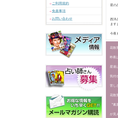
ご利用規約
星の
免責事項
お問い合わせ
西洋
ます
今夜
花散里
昨夜
星達
気付
苦し
花散
〝素
が見