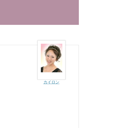
カイロン
。