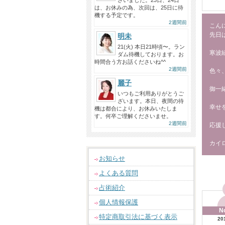
ざいました。23日、24日
は、お休みの為、次回は、25日に待
機する予定です。
2週間前
こんに
先日
明未
21(火) 本日21時頃〜。ラン
寒波
ダム待機しております。お
時間合う方お話くださいね^^
2週間前
色々
麗子
御一
いつもご利用ありがとうご
ざいます。本日、夜間の待
幸せ
機は都合により、お休みいたしま
す。何卒ご理解くださいませ。
2週間前
応援
カイ
お知らせ
よくある質問
占術紹介
個人情報保護
N
特定商取引法に基づく表示
20