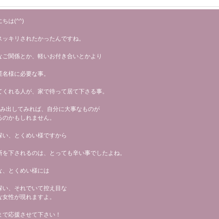
ちは(^^)
スッキリされたかったんですね。
なご関係とか、軽いお付き合いとかより
匿名様に必要な事。
てくれる人が、家で待って居て下さる事。
踏み出してみれば、自分に大事なものが
るのかもしれません。
深い、とくめい様ですから
断を下されるのは、とっても辛い事でしたよね。
な、とくめい様には
深い、それでいて控え目な
な女性が現れますよ。
まで応援させて下さい！