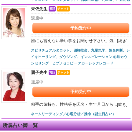
未依先生
電話
チャット
退席中
予約受付中
誰にも言えない辛い事をお聞かせ下さい。気...
[続き]
スピリチュアルタロット、四柱推命、九星気学、姓名判断、レ
イキヒーリング、ダウジング、インスピレーション 心理カウ
ンセリング ヒプノセラピー アカーシックレコード
麗子先生
電話
チャット
退席中
予約受付中
相手の気持ち、性格等を氏名・生年月日から...
[続き]
ネームリーディング／心理分析／推命（誕生日占い）
所属占い師一覧