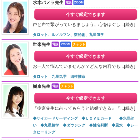
水木パメラ先生
電話
ZOOM
今すぐ鑑定できます
声と声で繋がっていきましょう。心をほぐし...
[続き]
タロット、ルノルマン、数秘術、九星気学
世來先生
電話
ZOOM
チャット
今すぐ鑑定できます
お一人で悩んでいませんか？どんな内容でも...
[続き]
タロット 九星気学 四柱推命
樹京先生
電話
チャット
今すぐ鑑定できます
『樹京先生に占ってもらうと結婚できる』『...
[続き]
◆サイカードリーディング ◆ＬＯＶＥカード ◆水晶占
い ◆九星気学 ◆ダウジング ◆姓名判断 ◆風水 ◆シー
タヒーリング