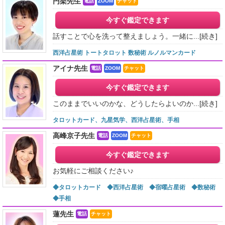
円架先生
電話
ZOOM
チャット
今すぐ鑑定できます
話すことで心を洗って整えましょう。一緒に...
[続き]
西洋占星術 トートタロット 数秘術 ルノルマンカード
アイナ先生
電話
ZOOM
チャット
今すぐ鑑定できます
このままでいいのかな、どうしたらよいのか...
[続き]
タロットカード、九星気学、西洋占星術、手相
高峰京子先生
電話
ZOOM
チャット
今すぐ鑑定できます
お気軽にご相談ください♪
◆タロットカード ◆西洋占星術 ◆宿曜占星術 ◆数秘術
◆手相
蓮先生
電話
チャット