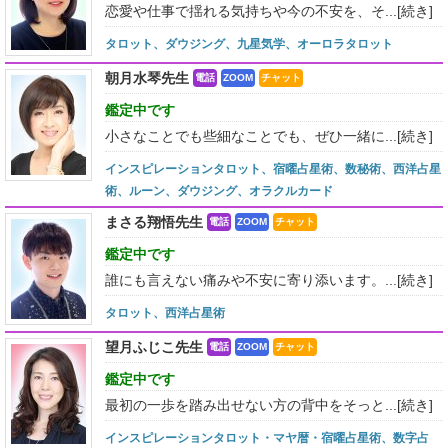
恋愛や仕事で揺れる気持ちや今の不安を、そ...
[続き]
タロット、ダウジング、九星気学、オーロラタロット
朝月水琴先生
電話
ZOOM
チャット
鑑定中です
小さなことでも些細なことでも、ぜひ一緒に...
[続き]
インスピレーションタロット、宿曜占星術、数秘術、西洋占星
術、ルーン、ダウジング、オラクルカード
まさる翔悟先生
電話
ZOOM
チャット
鑑定中です
誰にも言えない痛みや不安に寄り添います。...
[続き]
タロット、西洋占星術
望月ふじこ先生
電話
ZOOM
チャット
鑑定中です
最初の一歩を踏み出せない方の背中をそっと...
[続き]
インスピレーションタロット・マヤ暦・宿曜占星術、数字占