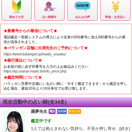
50397件
初めての方
占い師探す
みんなの声
料金・お支払い
★新番号からの着信について★
電話鑑定一部新システムの導入により従来の050番号に加え080番号からの着
信が追加されました。
★バランガン店舗に出演先生のご予約について★
https://www.balangan.jp/mado_yoyaku/
★銀行振込について★
お名前の前に必ずID番号を入力の上お振込みください
https://sp.uranai-mado.tv/info_price.php
★鑑定時間について★
バランガン営業中店舗にいる占い師に「今すぐ鑑定できます」から鑑定を申し
込む場合、最短10分より10分単位でお受け致します。
現在活動中の占い師(全34名)
羅夢先生
電話
ZOOM
チャット
鑑定中です
1人では抱えきれない気持ち。不安が押し寄せ...
[続き]