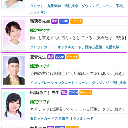
タロット、九星気学、四柱推命、ダウジング、ルーン、手相、
ルノルマン
瑠璃香先生
電話
ZOOM
チャット
鑑定中です
誰にも言えず1人で悶々としている…決めたは...
[続き]
タロットカード、オラクルカード、西洋占星術、九星気学
登音先生
電話
ZOOM
チャット
鑑定中です
身内の方には相談しにくい悩みって沢山あり...
[続き]
インスピレーションタロット・ルーン・ダウジング・四柱推命
巳狐(みこ）先生
電話
ZOOM
チャット
鑑定中です
ネガティブは頑張ってらっしゃる証拠。タブ...
[続き]
タロットカード 九星気学 オラクルカード