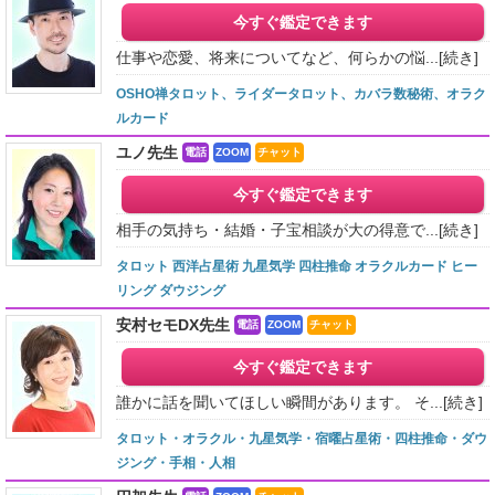
今すぐ鑑定できます
仕事や恋愛、将来についてなど、何らかの悩...
[続き]
OSHO禅タロット、ライダータロット、カバラ数秘術、オラク
ルカード
ユノ先生
電話
ZOOM
チャット
今すぐ鑑定できます
相手の気持ち・結婚・子宝相談が大の得意で...
[続き]
タロット 西洋占星術 九星気学 四柱推命 オラクルカード ヒー
リング ダウジング
安村セモDX先生
電話
ZOOM
チャット
今すぐ鑑定できます
誰かに話を聞いてほしい瞬間があります。 そ...
[続き]
タロット・オラクル・九星気学・宿曜占星術・四柱推命・ダウ
ジング・手相・人相