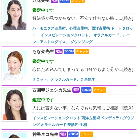
六花先生
電話
ZOOM
チャット
鑑定中です
解決策が見つからない、不安で仕方ない時…...
[続き]
ハーモニクス占星術、心理占星術、西洋占星術 トートタロッ
ト、 インスピレーションタロット、 オラクルカード、ルー
ン、アストロダイス、 ダウンジング
もな架先生
電話
ZOOM
チャット
鑑定中です
心にため込んでしまってる自分でもよく分か...
[続き]
タロット、オラクルカード、九星気学
西園寺ジェシカ先生
電話
ZOOM
チャット
鑑定中です
人には言えない事、なんでもお気軽にご相談...
[続き]
インスピレーションタロット 西洋占星術 ペンデュラムダウジ
ング オラクルカード 夢診断 手相
神星ネコ先生
電話
ZOOM
チャット