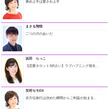
褒め上手は愛され上手
まさる翔悟
二つの川のあいだ
浜田 らっこ
【恋愛タロット3択占い】ラブハプニング発生...
安村セモDX
吉方位旅行は決めた瞬間からご利益が始まる...