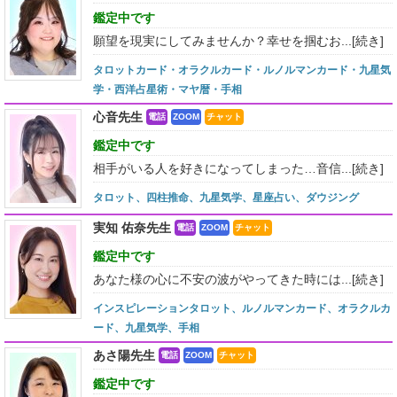
鑑定中です
願望を現実にしてみませんか？幸せを掴むお...
[続き]
タロットカード・オラクルカード・ルノルマンカード・九星気
学・西洋占星術・マヤ暦・手相
心音先生
電話
ZOOM
チャット
鑑定中です
相手がいる人を好きになってしまった…音信...
[続き]
タロット、四柱推命、九星気学、星座占い、ダウジング
実知 佑奈先生
電話
ZOOM
チャット
鑑定中です
あなた様の心に不安の波がやってきた時には...
[続き]
インスピレーションタロット、ルノルマンカード、オラクルカ
ード、九星気学、手相
あさ陽先生
電話
ZOOM
チャット
鑑定中です