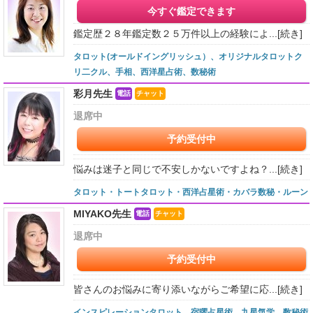
今すぐ鑑定できます
鑑定歴２８年鑑定数２５万件以上の経験によ...
[続き]
タロット(オールドイングリッシュ）、オリジナルタロットク
リ二クル、手相、西洋星占術、数秘術
彩月先生
電話
チャット
退席中
予約受付中
悩みは迷子と同じで不安しかないですよね？...
[続き]
タロット・トートタロット・西洋占星術・カバラ数秘・ルーン
MIYAKO先生
電話
チャット
退席中
予約受付中
皆さんのお悩みに寄り添いながらご希望に応...
[続き]
インスピレーションタロット、宿曜占星術、九星気学、数秘術