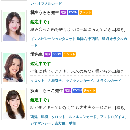
い・オラクルカード
桃生うらら先生
電話
ZOOM
チャット
鑑定中です
絡み合った糸を解くように一緒に考えていき...
[続き]
インスピレーションタロット 陰陽六行 西洋占星術 オラクルカ
ード
愛先生
電話
ZOOM
チャット
鑑定中です
些細に感じることも、未来のあなた様からの...
[続き]
タロット、九星気学、ルノルマンカード、オラクルカード
浜田 らっこ先生
電話
ZOOM
チャット
鑑定中です
話がまとまっていなくても大丈夫☆一緒に紐...
[続き]
西洋占星術、タロット、ルノルマンカード、アストロダイス、
ジオマンシー、吉方位、手相