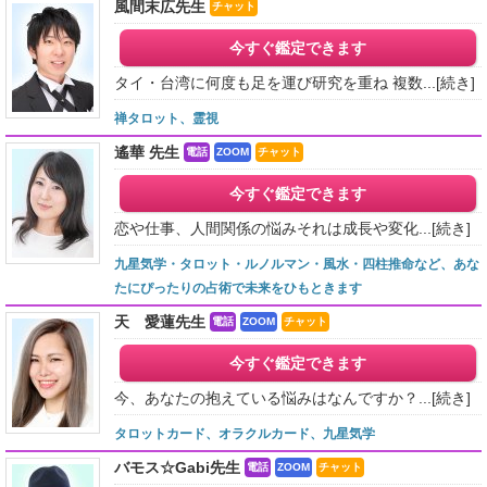
風間末広先生
チャット
今すぐ鑑定できます
タイ・台湾に何度も足を運び研究を重ね 複数...
[続き]
禅タロット、霊視
遙華 先生
電話
ZOOM
チャット
今すぐ鑑定できます
恋や仕事、人間関係の悩みそれは成長や変化...
[続き]
九星気学・タロット・ルノルマン・風水・四柱推命など、あな
たにぴったりの占術で未来をひもときます
天 愛蓮先生
電話
ZOOM
チャット
今すぐ鑑定できます
今、あなたの抱えている悩みはなんですか？...
[続き]
タロットカード、オラクルカード、九星気学
バモス☆Gabi先生
電話
ZOOM
チャット