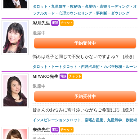
タロット・九星気学・数秘術・占星術・直観リーディング・オ
ラクルカード・心理カウンセリング・夢判断・ダウジング
彩月先生
電話
チャット
退席中
予約受付中
悩みは迷子と同じで不安しかないですよね？...
[続き]
タロット・トートタロット・西洋占星術・カバラ数秘・ルーン
MIYAKO先生
電話
チャット
退席中
予約受付中
皆さんのお悩みに寄り添いながらご希望に応...
[続き]
インスピレーションタロット、宿曜占星術、九星気学、数秘術
未依先生
電話
チャット