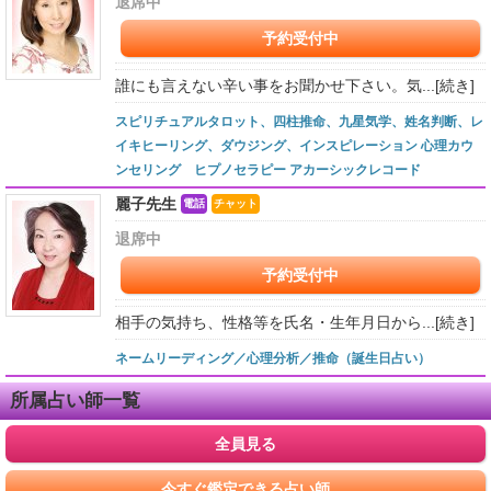
退席中
予約受付中
誰にも言えない辛い事をお聞かせ下さい。気...
[続き]
スピリチュアルタロット、四柱推命、九星気学、姓名判断、レ
イキヒーリング、ダウジング、インスピレーション 心理カウ
ンセリング ヒプノセラピー アカーシックレコード
麗子先生
電話
チャット
退席中
予約受付中
相手の気持ち、性格等を氏名・生年月日から...
[続き]
ネームリーディング／心理分析／推命（誕生日占い）
所属占い師一覧
全員見る
今すぐ鑑定できる占い師