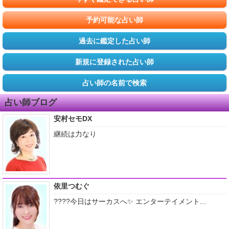
予約可能な占い師
過去に鑑定した占い師
新規に登録された占い師
占い師の名前で検索
占い師ブログ
安村セモDX
継続は力なり
依里つむぐ
????今日はサーカスへ✨ エンターテイメント...