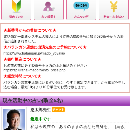
50403件
初めての方
占い師探す
みんなの声
料金・お支払い
★新番号からの着信について★
電話鑑定一部新システムの導入により従来の050番号に加え080番号からの着
信が追加されました。
★バランガン店舗に出演先生のご予約について★
https://www.balangan.jp/mado_yoyaku/
★銀行振込について★
お名前の前に必ずID番号を入力の上お振込みください
https://sp.uranai-mado.tv/info_price.php
★鑑定時間について★
バランガン営業中店舗にいる占い師に「今すぐ鑑定できます」から鑑定を申し
込む場合、最短10分より10分単位でお受け致します。
現在活動中の占い師(全5名)
恩太郎先生
チャット
鑑定中です
私は今現在の、ありのままのあなた自身を、...
[続き]