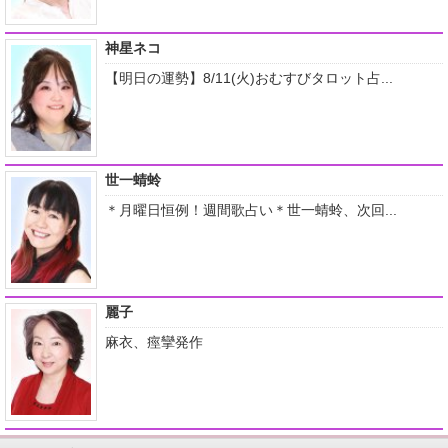
神星ネコ
【明日の運勢】8/11(火)おむすびタロット占...
世一蜻蛉
＊月曜日恒例！週間歌占い＊世一蜻蛉、次回...
麗子
麻衣、痙攣発作