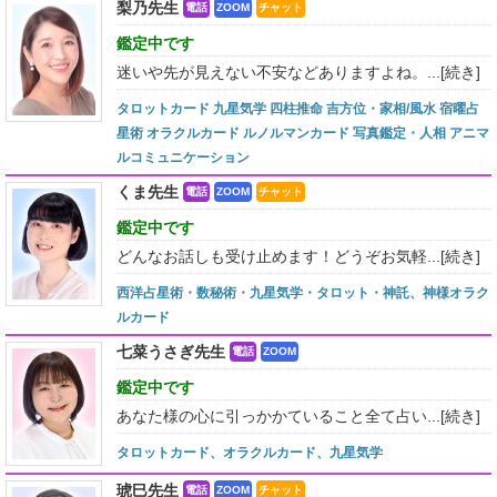
梨乃先生
電話
ZOOM
チャット
鑑定中です
迷いや先が見えない不安などありますよね。...
[続き]
タロットカード 九星気学 四柱推命 吉方位・家相/風水 宿曜占
星術 オラクルカード ルノルマンカード 写真鑑定・人相 アニマ
ルコミュニケーション
くま先生
電話
ZOOM
チャット
鑑定中です
どんなお話しも受け止めます！どうぞお気軽...
[続き]
西洋占星術・数秘術・九星気学・タロット・神託、神様オラク
ルカード
七菜うさぎ先生
電話
ZOOM
鑑定中です
あなた様の心に引っかかていること全て占い...
[続き]
タロットカード、オラクルカード、九星気学
琥巳先生
電話
ZOOM
チャット