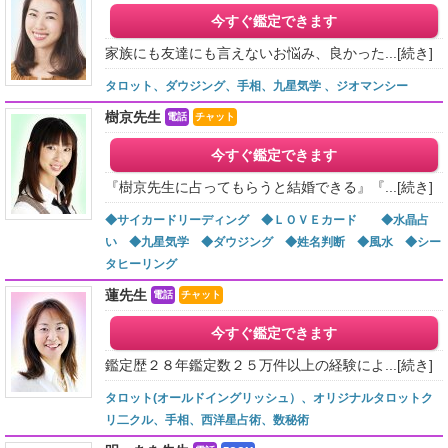
今すぐ鑑定できます
家族にも友達にも言えないお悩み、良かった...
[続き]
タロット、ダウジング、手相、九星気学 、ジオマンシー
樹京先生
電話
チャット
今すぐ鑑定できます
『樹京先生に占ってもらうと結婚できる』『...
[続き]
◆サイカードリーディング ◆ＬＯＶＥカード ◆水晶占
い ◆九星気学 ◆ダウジング ◆姓名判断 ◆風水 ◆シー
タヒーリング
蓮先生
電話
チャット
今すぐ鑑定できます
鑑定歴２８年鑑定数２５万件以上の経験によ...
[続き]
タロット(オールドイングリッシュ）、オリジナルタロットク
リ二クル、手相、西洋星占術、数秘術