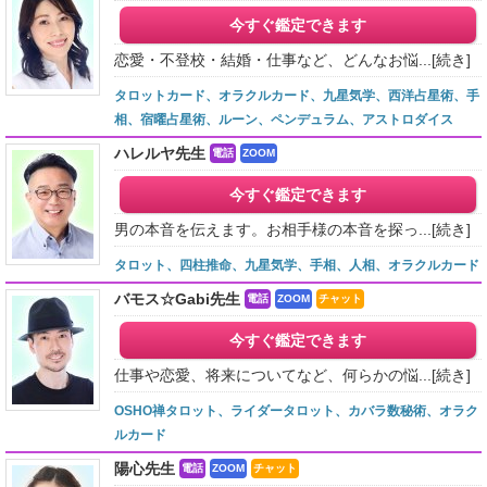
今すぐ鑑定できます
恋愛・不登校・結婚・仕事など、どんなお悩...
[続き]
タロットカード、オラクルカード、九星気学、西洋占星術、手
相、宿曜占星術、ルーン、ペンデュラム、アストロダイス
ハレルヤ先生
電話
ZOOM
今すぐ鑑定できます
男の本音を伝えます。お相手様の本音を探っ...
[続き]
タロット、四柱推命、九星気学、手相、人相、オラクルカード
バモス☆Gabi先生
電話
ZOOM
チャット
今すぐ鑑定できます
仕事や恋愛、将来についてなど、何らかの悩...
[続き]
OSHO禅タロット、ライダータロット、カバラ数秘術、オラク
ルカード
陽心先生
電話
ZOOM
チャット