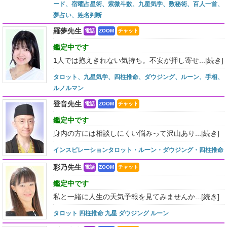
ード、宿曜占星術、紫微斗数、九星気学、数秘術、百人一首、
夢占い、姓名判断
羅夢先生
電話
ZOOM
チャット
鑑定中です
1人では抱えきれない気持ち。不安が押し寄せ...
[続き]
タロット、九星気学、四柱推命、ダウジング、ルーン、手相、
ルノルマン
登音先生
電話
ZOOM
チャット
鑑定中です
身内の方には相談しにくい悩みって沢山あり...
[続き]
インスピレーションタロット・ルーン・ダウジング・四柱推命
彩乃先生
電話
ZOOM
チャット
鑑定中です
私と一緒に人生の天気予報を見てみませんか...
[続き]
タロット 四柱推命 九星 ダウジング ルーン