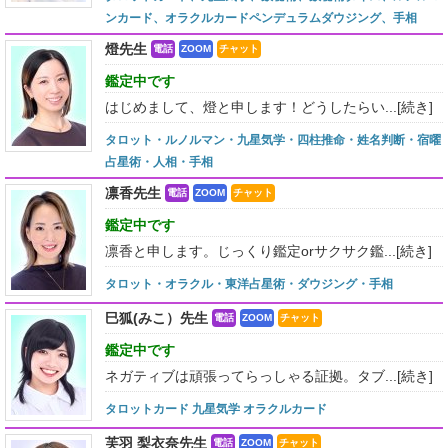
ンカード、オラクルカードペンデュラムダウジング、手相
燈先生
電話
ZOOM
チャット
鑑定中です
はじめまして、燈と申します！どうしたらい...
[続き]
タロット・ルノルマン・九星気学・四柱推命・姓名判断・宿曜
占星術・人相・手相
凛香先生
電話
ZOOM
チャット
鑑定中です
凛香と申します。じっくり鑑定orサクサク鑑...
[続き]
タロット・オラクル・東洋占星術・ダウジング・手相
巳狐(みこ）先生
電話
ZOOM
チャット
鑑定中です
ネガティブは頑張ってらっしゃる証拠。タブ...
[続き]
タロットカード 九星気学 オラクルカード
芙羽 梨衣奈先生
電話
ZOOM
チャット