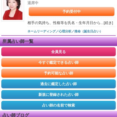
退席中
予約受付中
相手の気持ち、性格等を氏名・生年月日から...
[続き]
ネームリーディング／心理分析／推命（誕生日占い）
所属占い師一覧
全員見る
今すぐ鑑定できる占い師
予約可能な占い師
過去に鑑定した占い師
新規に登録された占い師
占い師の名前で検索
占い師ブログ