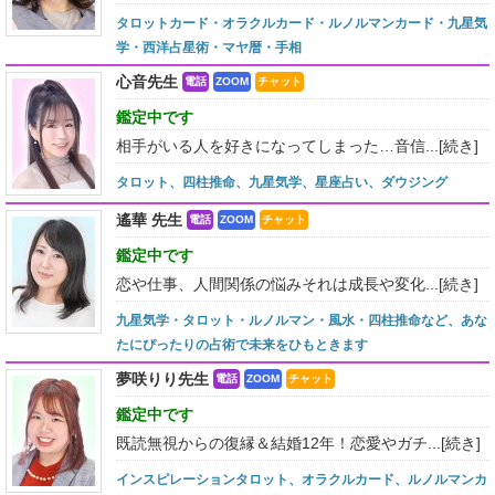
タロットカード・オラクルカード・ルノルマンカード・九星気
学・西洋占星術・マヤ暦・手相
心音先生
電話
ZOOM
チャット
鑑定中です
相手がいる人を好きになってしまった…音信...
[続き]
タロット、四柱推命、九星気学、星座占い、ダウジング
遙華 先生
電話
ZOOM
チャット
鑑定中です
恋や仕事、人間関係の悩みそれは成長や変化...
[続き]
九星気学・タロット・ルノルマン・風水・四柱推命など、あな
たにぴったりの占術で未来をひもときます
夢咲りり先生
電話
ZOOM
チャット
鑑定中です
既読無視からの復縁＆結婚12年！恋愛やガチ...
[続き]
インスピレーションタロット、オラクルカード、ルノルマンカ