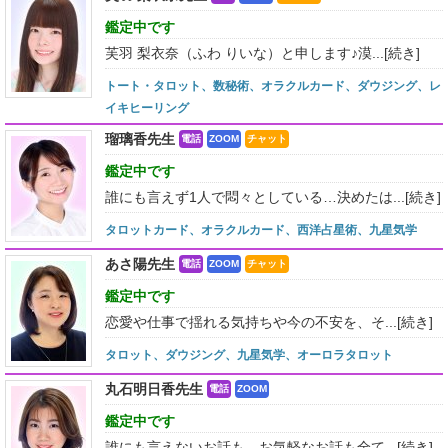
鑑定中です
芙羽 梨衣奈（ふわ りいな）と申します♪漠...
[続き]
トート・タロット、数秘術、オラクルカード、ダウジング、レ
イキヒーリング
瑠璃香先生
電話
ZOOM
チャット
鑑定中です
誰にも言えず1人で悶々としている…決めたは...
[続き]
タロットカード、オラクルカード、西洋占星術、九星気学
あさ陽先生
電話
ZOOM
チャット
鑑定中です
恋愛や仕事で揺れる気持ちや今の不安を、そ...
[続き]
タロット、ダウジング、九星気学、オーロラタロット
丸石明日香先生
電話
ZOOM
鑑定中です
誰にも言えないお話も、お気軽なお話も全て...
[続き]