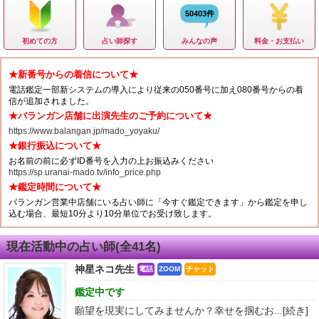
50403件
初めての方
占い師探す
みんなの声
料金・お支払い
★新番号からの着信について★
電話鑑定一部新システムの導入により従来の050番号に加え080番号からの着
信が追加されました。
★バランガン店舗に出演先生のご予約について★
https://www.balangan.jp/mado_yoyaku/
★銀行振込について★
お名前の前に必ずID番号を入力の上お振込みください
https://sp.uranai-mado.tv/info_price.php
★鑑定時間について★
バランガン営業中店舗にいる占い師に「今すぐ鑑定できます」から鑑定を申し
込む場合、最短10分より10分単位でお受け致します。
現在活動中の占い師(全41名)
神星ネコ先生
電話
ZOOM
チャット
鑑定中です
願望を現実にしてみませんか？幸せを掴むお...
[続き]