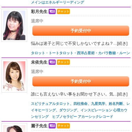
メインはエネルギーリーディング
彩月先生
電話
チャット
退席中
予約受付中
悩みは迷子と同じで不安しかないですよね？...
[続き]
タロット・トートタロット・西洋占星術・カバラ数秘・ルーン
未依先生
電話
チャット
退席中
予約受付中
誰にも言えない辛い事をお聞かせ下さい。気...
[続き]
スピリチュアルタロット、四柱推命、九星気学、姓名判断、レ
イキヒーリング、ダウジング、インスピレーション 心理カウ
ンセリング ヒプノセラピー アカーシックレコード
麗子先生
電話
チャット