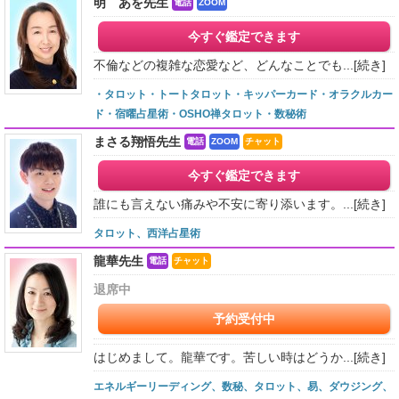
明 あを先生
電話
ZOOM
今すぐ鑑定できます
不倫などの複雑な恋愛など、どんなことでも...
[続き]
・タロット・トートタロット・キッパーカード・オラクルカー
ド・宿曜占星術・OSHO禅タロット・数秘術
まさる翔悟先生
電話
ZOOM
チャット
今すぐ鑑定できます
誰にも言えない痛みや不安に寄り添います。...
[続き]
タロット、西洋占星術
龍華先生
電話
チャット
退席中
予約受付中
はじめまして。龍華です。苦しい時はどうか...
[続き]
エネルギーリーディング、数秘、タロット、易、ダウジング、