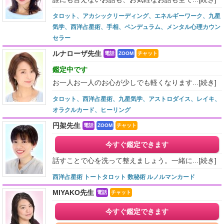
タロット、アカシックリーディング、エネルギーワーク、九星
気学、西洋占星術、手相、ペンデュラム、メンタル心理カウン
セラー
ルナローザ先生
電話
ZOOM
チャット
鑑定中です
お一人お一人のお心が少しでも軽くなります...
[続き]
タロット、西洋占星術、九星気学、アストロダイス、レイキ、
オラクルカード、ヒーリング
円架先生
電話
ZOOM
チャット
今すぐ鑑定できます
話すことで心を洗って整えましょう。一緒に...
[続き]
西洋占星術 トートタロット 数秘術 ルノルマンカード
MIYAKO先生
電話
チャット
今すぐ鑑定できます