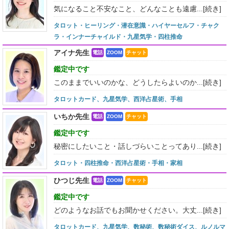
気になること不安なこと、どんなことも遠慮...
[続き]
タロット・ヒーリング・潜在意識・ハイヤーセルフ・チャク
ラ・インナーチャイルド・九星気学・四柱推命
アイナ先生
電話
ZOOM
チャット
鑑定中です
このままでいいのかな、どうしたらよいのか...
[続き]
タロットカード、九星気学、西洋占星術、手相
いちか先生
電話
ZOOM
チャット
鑑定中です
秘密にしたいこと・話しづらいことってあり...
[続き]
タロット・四柱推命・西洋占星術・手相・家相
ひつじ先生
電話
ZOOM
チャット
鑑定中です
どのようなお話でもお聞かせください。大丈...
[続き]
タロットカード、九星気学、数秘術、数秘術ダイス、ルノルマ