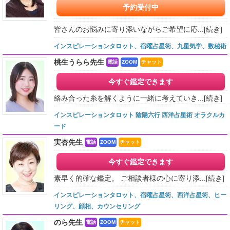
予約受付中
皆さんのお悩みに寄り添いながらご希望に応...
[続き]
インスピレーションタロット、宿曜占星術、九星気学、数秘術
桃生うらら先生
電話
ZOOM
チャット
今すぐ鑑定できます
絡み合った糸を解くように一緒に考えていき...
[続き]
インスピレーションタロット 陰陽六行 西洋占星術 オラクルカ
ード
実杏先生
電話
ZOOM
チャット
今すぐ鑑定できます
素早く的確な鑑定。 ご相談者様の心に寄り添...
[続き]
インスピレーションタロット、宿曜占星術、西洋占星術、ヒー
リング、顔相、カウンセリング
のら先生
電話
ZOOM
チャット