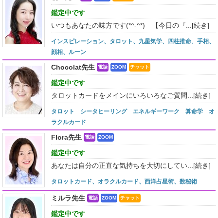
鑑定中です
いつもあなたの味方です(*^-^*) 【今日の『...
[続き]
インスピレーション、タロット、九星気学、四柱推命、手相、
顔相、ルーン
Chocolat先生
電話
ZOOM
チャット
鑑定中です
タロットカードをメインにいろいろなご質問...
[続き]
タロット シータヒーリング エネルギーワーク 算命学 オ
ラクルカード
Flora先生
電話
ZOOM
鑑定中です
あなたは自分の正直な気持ちを大切にしてい...
[続き]
タロットカード、オラクルカード、西洋占星術、数秘術
ミルラ先生
電話
ZOOM
チャット
鑑定中です