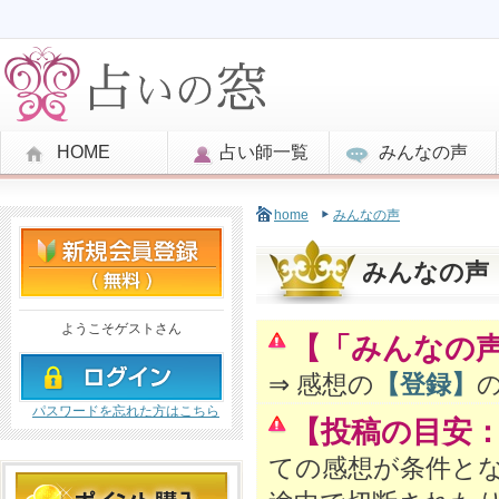
HOME
占い師一覧
みんなの声
home
みんなの声
みんなの声
ようこそゲストさん
【「みんなの
⇒ 感想の
【登録】
パスワードを忘れた方はこちら
【投稿の目安
ての感想が条件と