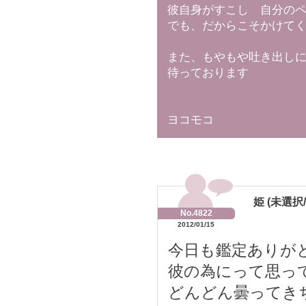
彼自身がすこし 自分の
でも、だからこそかけて
また、もやもや吐き出し
待っております
ヨコモコ
姫 (未選択/
No.4822
2012/01/15
今日も鑑定ありが
彼の為にって思っ
どんどん曇ってき