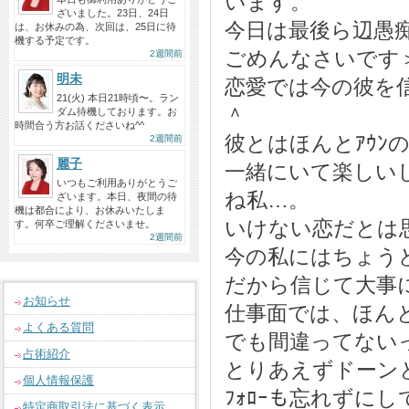
います。
ざいました。23日、24日
今日は最後ら辺愚
は、お休みの為、次回は、25日に待
機する予定です。
ごめんなさいです
2週間前
明未
恋愛では今の彼を
21(火) 本日21時頃〜。ラン
＾
ダム待機しております。お
時間合う方お話くださいね^^
彼とはほんとｱｳﾝ
2週間前
麗子
一緒にいて楽しい
いつもご利用ありがとうご
ね私…。
ざいます。本日、夜間の待
機は都合により、お休みいたしま
いけない恋だとは
す。何卒ご理解くださいませ。
2週間前
今の私にはちょう
だから信じて大事
お知らせ
仕事面では、ほん
よくある質問
でも間違ってない
占術紹介
とりあえずドーン
個人情報保護
ﾌｫﾛｰも忘れずに
特定商取引法に基づく表示