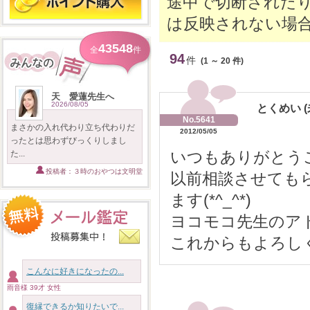
途中で切断された
は反映されない場
43548
全
件
94
件
(1 ～ 20 件)
天 愛蓮先生へ
2026/08/05
とくめい (
No.5641
まさかの入れ代わり立ち代わりだ
2012/05/05
ったとは思わずびっくりしまし
いつもありがとう
た...
投稿者：３時のおやつは文明堂
以前相談させても
ます(*^_^*)
ヨコモコ先生のア
これからもよろし
こんなに好きになったの...
雨音様 39才 女性
復縁できるか知りたいで...