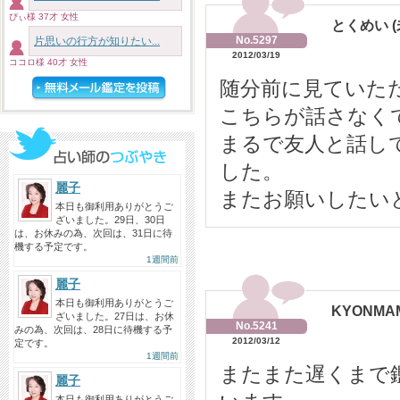
ぴぃ様 37才 女性
とくめい (
No.5297
片思いの行方が知りたい...
2012/03/19
ココロ様 40才 女性
随分前に見ていた
こちらが話さなく
まるで友人と話し
した。
麗子
またお願いしたい
本日も御利用ありがとうご
ざいました。29日、30日
は、お休みの為、次回は、31日に待
機する予定です。
1週間前
麗子
本日も御利用ありがとうご
KYONMAM
ざいました。27日は、お休
No.5241
みの為、次回は、28日に待機する予
2012/03/12
定です。
1週間前
またまた遅くまで
麗子
本日も御利用ありがとうご