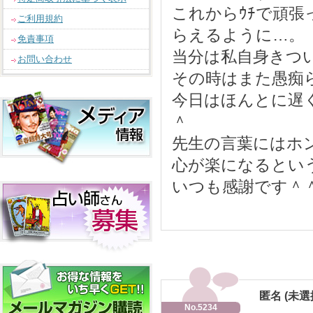
これからｳﾁで頑
ご利用規約
らえるように…。
免責事項
当分は私自身きつ
お問い合わせ
その時はまた愚痴
今日はほんとに遅
＾
先生の言葉にはホ
心が楽になるとい
いつも感謝です＾
匿名 (未選
No.5234