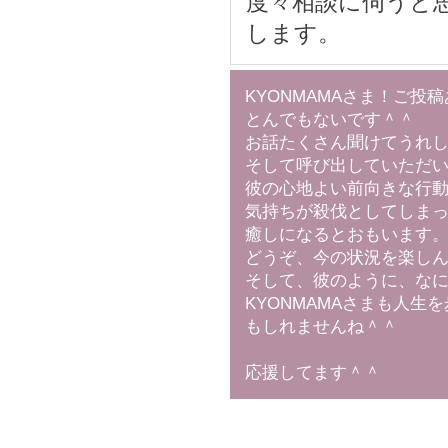
度々相談に伺うと
します。
KYONMAMAさま！ご投
とんでもないです＾＾
お話たくさん聞けてうれ
そして呼び出していただ
彼の心地よい前向きな行
気持ちが殺伐としてしま
癒しになるとおもいます
どうぞ、今の状況を楽し
そして、彼のように、な
KYONMAMAさまも人
もしれませんね＾＾
応援してます＾＾