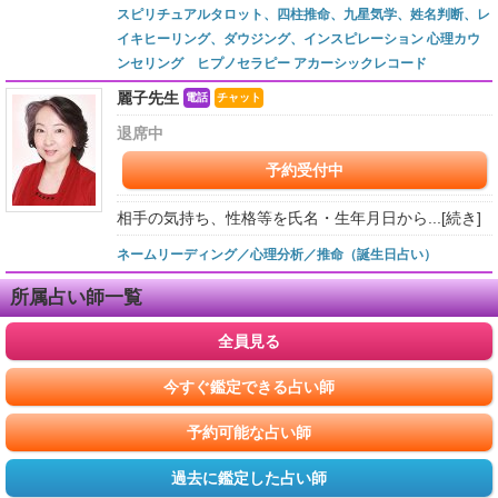
スピリチュアルタロット、四柱推命、九星気学、姓名判断、レ
イキヒーリング、ダウジング、インスピレーション 心理カウ
ンセリング ヒプノセラピー アカーシックレコード
麗子先生
電話
チャット
退席中
予約受付中
相手の気持ち、性格等を氏名・生年月日から...
[続き]
ネームリーディング／心理分析／推命（誕生日占い）
所属占い師一覧
全員見る
今すぐ鑑定できる占い師
予約可能な占い師
過去に鑑定した占い師