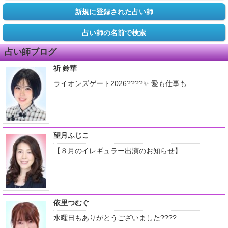
新規に登録された占い師
占い師の名前で検索
占い師ブログ
祈 鈴華
ライオンズゲート2026????✨ 愛も仕事も...
望月ふじこ
【８月のイレギュラー出演のお知らせ】
依里つむぐ
水曜日もありがとうございました????