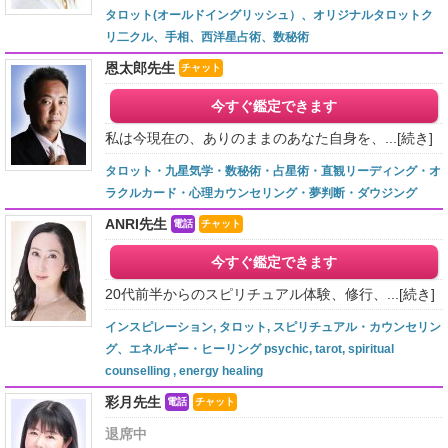
タロット(オールドイングリッシュ）、オリジナルタロットク
リ二クル、手相、西洋星占術、数秘術
恩太郎先生
チャット
今すぐ鑑定できます
私は今現在の、ありのままのあなた自身を、...
[続き]
タロット・九星気学・数秘術・占星術・直観リーディング・オ
ラクルカード・心理カウンセリング・夢判断・ダウジング
ANRI先生
電話
チャット
今すぐ鑑定できます
20代前半からのスピリチュアル体験、修行、...
[続き]
インスピレーション, タロット, スピリチュアル・カウンセリン
グ、エネルギー・ヒーリング psychic, tarot, spiritual
counselling , energy healing
彩月先生
電話
チャット
退席中