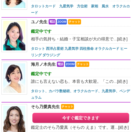
タロットカード 九星気学 方位術 家相 風水 オラクルカ
ード
ユノ先生
電話
ZOOM
チャット
鑑定中です
相手の気持ち・結婚・子宝相談が大の得意で...
[続き]
タロット 西洋占星術 九星気学 四柱推命 オラクルカード ヒー
リング ダウジング
海月ノ木先生
電話
ZOOM
チャット
鑑定中です
誰にも言えない恋も、本音も大歓迎。「この...
[続き]
タロット、カバラ数秘術、オラクルカード、九星気学、ペンデ
ュラム
そら乃愛真先生
チャット
今すぐ鑑定できます
鑑定士のそら乃愛真（そらの えま）です。運...
[続き]