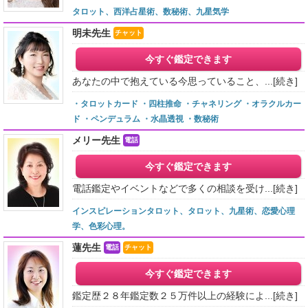
タロット、西洋占星術、数秘術、九星気学
明未先生
チャット
今すぐ鑑定できます
あなたの中で抱えている今思っていること、...
[続き]
・タロットカード ・四柱推命 ・チャネリング ・オラクルカー
ド ・ペンデュラム ・水晶透視 ・数秘術
メリー先生
電話
今すぐ鑑定できます
電話鑑定やイベントなどで多くの相談を受け...
[続き]
インスピレーションタロット、タロット、九星術、恋愛心理
学、色彩心理。
蓮先生
電話
チャット
今すぐ鑑定できます
鑑定歴２８年鑑定数２５万件以上の経験によ...
[続き]