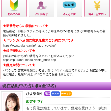
50397件
初めての方
占い師探す
みんなの声
料金・お支払い
★新番号からの着信について★
電話鑑定一部新システムの導入により従来の050番号に加え080番号からの着
信が追加されました。
★バランガン店舗に出演先生のご予約について★
https://www.balangan.jp/mado_yoyaku/
★銀行振込について★
お名前の前に必ずID番号を入力の上お振込みください
https://sp.uranai-mado.tv/info_price.php
★鑑定時間について★
バランガン営業中店舗にいる占い師に「今すぐ鑑定できます」から鑑定を申し
込む場合、最短10分より10分単位でお受け致します。
現在活動中の占い師(全13名)
ひよ梨先生
電話
ZOOM
チャット
鑑定中です
もう変化は始まっています。鑑定を受けよう...
[続き]