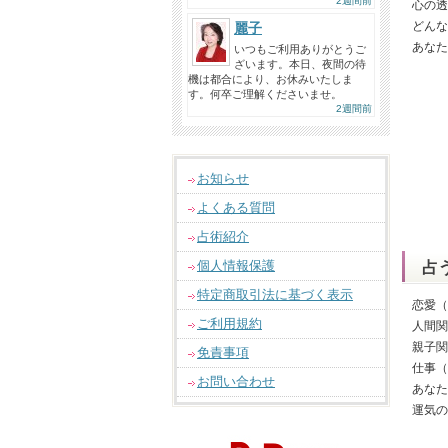
2週間前
心の透
どんな
麗子
あなた
いつもご利用ありがとうご
ざいます。本日、夜間の待
機は都合により、お休みいたしま
す。何卒ご理解くださいませ。
2週間前
お知らせ
よくある質問
占術紹介
個人情報保護
占
特定商取引法に基づく表示
恋愛（
ご利用規約
人間関
親子関
免責事項
仕事（
お問い合わせ
あなた
運気の