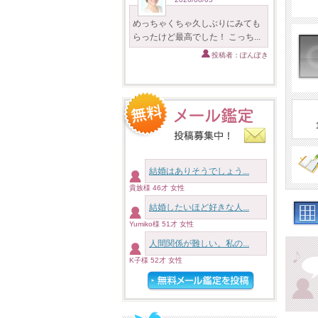
めっちゃくちゃ久しぶりにみても
らったけど最高でした！ こっち...
投稿者：ぽんぽき
結婚はありそうでしょう...
貴族様 46才 女性
結婚したいほど好きな人...
Yumiko様 51才 女性
人間関係が難しい。私の...
K子様 52才 女性