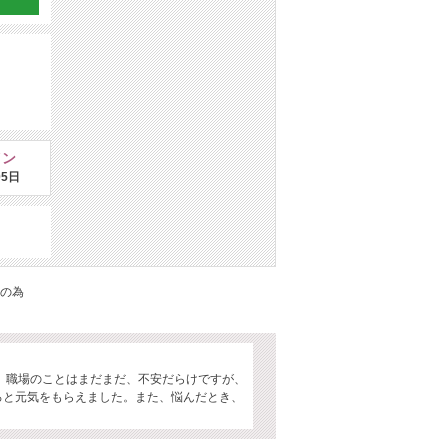
イン
05日
の為
。
 職場のことはまだまだ、不安だらけですが、
ろと元気をもらえました。また、悩んだとき、
。