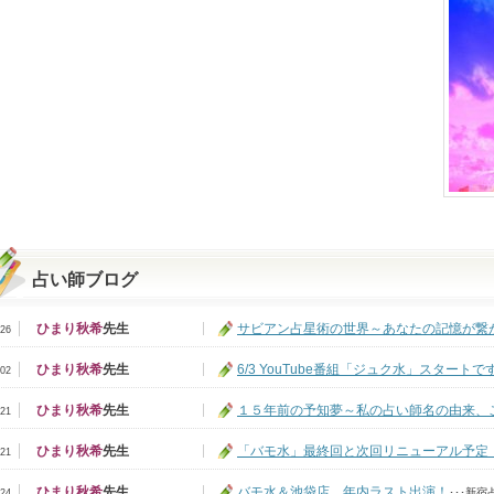
占い師ブログ
ひまり秋希
先生
サビアン占星術の世界～あなたの記憶が繋が.
/26
ひまり秋希
先生
6/3 YouTube番組「ジュク水」スタートで
/02
ひまり秋希
先生
１５年前の予知夢～私の占い師名の由来、こ.
/21
ひまり秋希
先生
「バモ水」最終回と次回リニューアル予定
/21
ひまり秋希
先生
バモ水＆池袋店、年内ラスト出演！
･･･
新宿占
/24