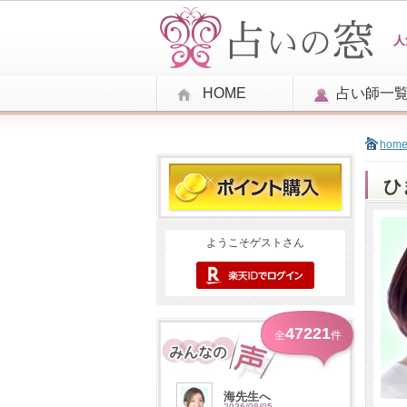
人
HOME
占い師一
hom
ひ
ようこそゲストさん
47221
全
件
海先生へ
2026/08/05