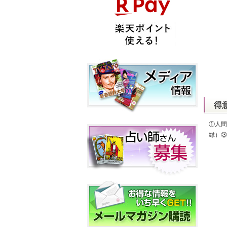
得
①人間
縁）③