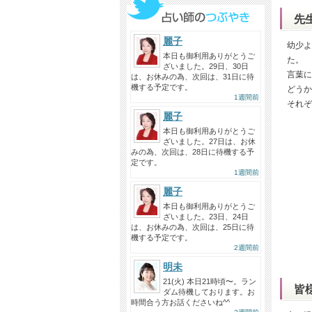
先
麗子
幼少よ
本日も御利用ありがとうご
た。
ざいました。29日、30日
言葉に
は、お休みの為、次回は、31日に待
機する予定です。
どうか
1週間前
それぞ
麗子
本日も御利用ありがとうご
ざいました。27日は、お休
みの為、次回は、28日に待機する予
定です。
1週間前
麗子
本日も御利用ありがとうご
ざいました。23日、24日
は、お休みの為、次回は、25日に待
機する予定です。
2週間前
明未
21(火) 本日21時頃〜。ラン
皆
ダム待機しております。お
時間合う方お話くださいね^^