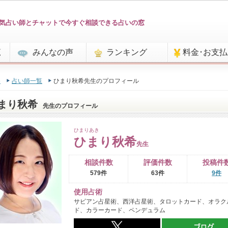
気占い師とチャットで今すぐ相談できる占いの窓
覧
みんなの声
ランキング
料金･お支
e
占い師一覧
ひまり秋希先生のプロフィール
まり秋希
先生のプロフィール
ひまりあき
ひまり秋希
先生
相談件数
評価件数
投稿件
579件
63件
9件
使用占術
サビアン占星術、西洋占星術、タロットカード、オラク
ド、カラーカード、ペンデュラム