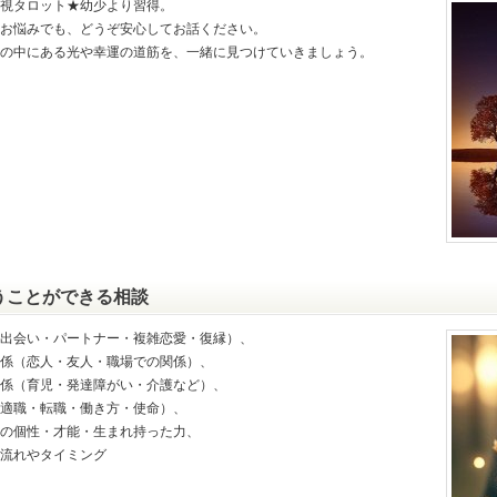
視タロット★幼少より習得。
お悩みでも、どうぞ安心してお話ください。
の中にある光や幸運の道筋を、一緒に見つけていきましょう。
うことができる相談
出会い・パートナー・複雑恋愛・復縁）、
係（恋人・友人・職場での関係）、
係（育児・発達障がい・介護など）、
適職・転職・働き方・使命）、
の個性・才能・生まれ持った力、
流れやタイミング