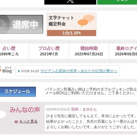
文字チャット
鑑定料金
1分/1.5Pt
占い歴
プロ占い歴
開始時期
最終ログ
1990年ころ
2023年7月
2025年07月24日
2026年08月
サビアン占星術の世界～あなたの記憶が繋がっ
07/26 14:25
ていく体験を
バランガン所属占い師はご予約のダブルブッキング防止
メールBOXはご利用いただけません、ご了承ください
投稿：まゆさん
2026年07月01日
ひまり先生に鑑定してもらえて、本当によかったです。
もっと見る
結果がよかったことと、先生の言葉にもう一度がんば
よろしくお願いしたいです。ありがとうございました