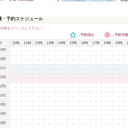
機・予約スケジュール
の日時をクリックして下さい。
…予約済み
…予約可
付
10時
11時
12時
13時
14時
15時
16時
17時
18時
19時
6(木)
7(金)
8(土)
9(日)
0(月)
1(火)
2(水)
3(木)
4(金)