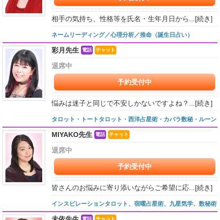
相手の気持ち、性格等を氏名・生年月日から...
[続き]
ネームリーディング／心理分析／推命（誕生日占い）
彩月先生
電話
チャット
退席中
予約受付中
悩みは迷子と同じで不安しかないですよね？...
[続き]
タロット・トートタロット・西洋占星術・カバラ数秘・ルーン
MIYAKO先生
電話
チャット
退席中
予約受付中
皆さんのお悩みに寄り添いながらご希望に応...
[続き]
インスピレーションタロット、宿曜占星術、九星気学、数秘術
未依先生
電話
チャット