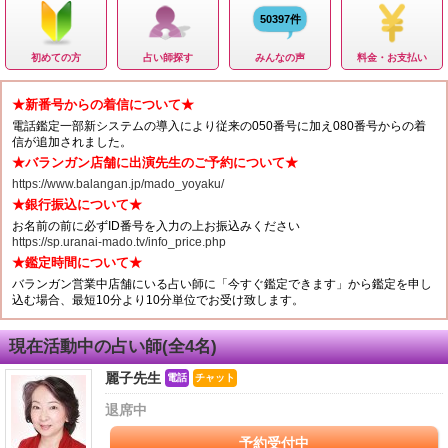
50397件
初めての方
占い師探す
みんなの声
料金・お支払い
★新番号からの着信について★
電話鑑定一部新システムの導入により従来の050番号に加え080番号からの着
信が追加されました。
★バランガン店舗に出演先生のご予約について★
https://www.balangan.jp/mado_yoyaku/
★銀行振込について★
お名前の前に必ずID番号を入力の上お振込みください
https://sp.uranai-mado.tv/info_price.php
★鑑定時間について★
バランガン営業中店舗にいる占い師に「今すぐ鑑定できます」から鑑定を申し
込む場合、最短10分より10分単位でお受け致します。
現在活動中の占い師(全4名)
麗子先生
電話
チャット
退席中
予約受付中