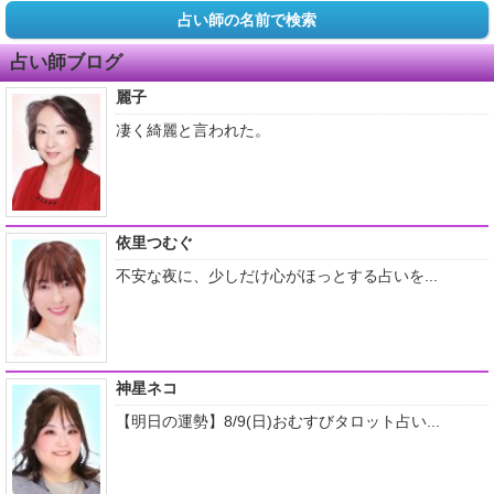
占い師の名前で検索
占い師ブログ
麗子
凄く綺麗と言われた。
依里つむぐ
不安な夜に、少しだけ心がほっとする占いを...
神星ネコ
【明日の運勢】8/9(日)おむすびタロット占い...