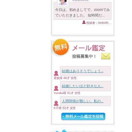
今日は、初めましてで、zoomでみ
ていただきました。 短時間だ...
投稿者：SHIORI…
結婚はありそうでしょう...
貴族様 46才 女性
結婚したいほど好きな人...
Yumiko様 51才 女性
人間関係が難しい。私の...
K子様 52才 女性