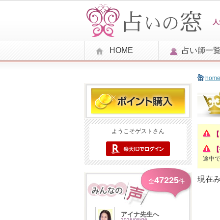
人
HOME
占い師一
hom
ようこそゲストさん
【
【
途中
現在
47225
全
件
アイナ先生へ
2026/08/06