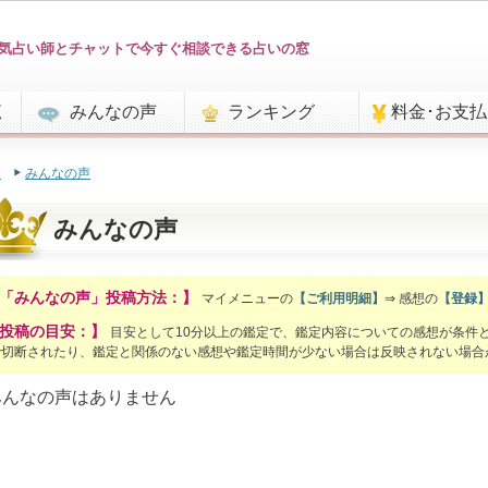
気占い師とチャットで今すぐ相談できる占いの窓
覧
みんなの声
ランキング
料金･お支
e
みんなの声
みんなの声
「みんなの声」投稿方法：】
マイメニューの
【ご利用明細】
⇒ 感想の
【登録
投稿の目安：】
目安として10分以上の鑑定で、鑑定内容についての感想が条件
で切断されたり、鑑定と関係のない感想や鑑定時間が少ない場合は反映されない場合
みんなの声はありません