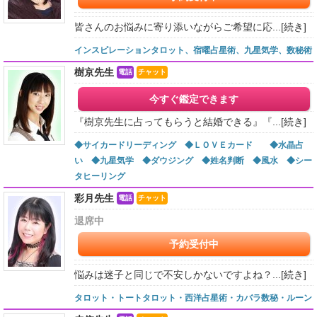
皆さんのお悩みに寄り添いながらご希望に応...
[続き]
インスピレーションタロット、宿曜占星術、九星気学、数秘術
樹京先生
電話
チャット
今すぐ鑑定できます
『樹京先生に占ってもらうと結婚できる』『...
[続き]
◆サイカードリーディング ◆ＬＯＶＥカード ◆水晶占
い ◆九星気学 ◆ダウジング ◆姓名判断 ◆風水 ◆シー
タヒーリング
彩月先生
電話
チャット
退席中
予約受付中
悩みは迷子と同じで不安しかないですよね？...
[続き]
タロット・トートタロット・西洋占星術・カバラ数秘・ルーン