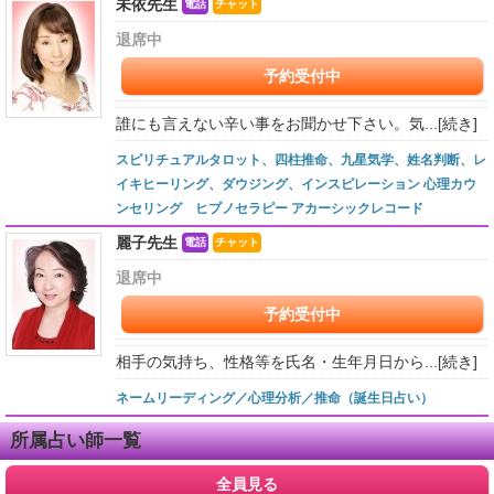
未依先生
電話
チャット
退席中
予約受付中
誰にも言えない辛い事をお聞かせ下さい。気...
[続き]
スピリチュアルタロット、四柱推命、九星気学、姓名判断、レ
イキヒーリング、ダウジング、インスピレーション 心理カウ
ンセリング ヒプノセラピー アカーシックレコード
麗子先生
電話
チャット
退席中
予約受付中
相手の気持ち、性格等を氏名・生年月日から...
[続き]
ネームリーディング／心理分析／推命（誕生日占い）
所属占い師一覧
全員見る