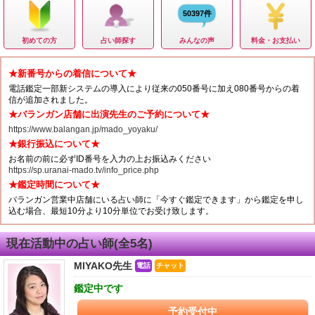
50397件
初めての方
占い師探す
みんなの声
料金・お支払い
★新番号からの着信について★
電話鑑定一部新システムの導入により従来の050番号に加え080番号からの着
信が追加されました。
★バランガン店舗に出演先生のご予約について★
https://www.balangan.jp/mado_yoyaku/
★銀行振込について★
お名前の前に必ずID番号を入力の上お振込みください
https://sp.uranai-mado.tv/info_price.php
★鑑定時間について★
バランガン営業中店舗にいる占い師に「今すぐ鑑定できます」から鑑定を申し
込む場合、最短10分より10分単位でお受け致します。
現在活動中の占い師(全5名)
MIYAKO先生
電話
チャット
鑑定中です
予約受付中