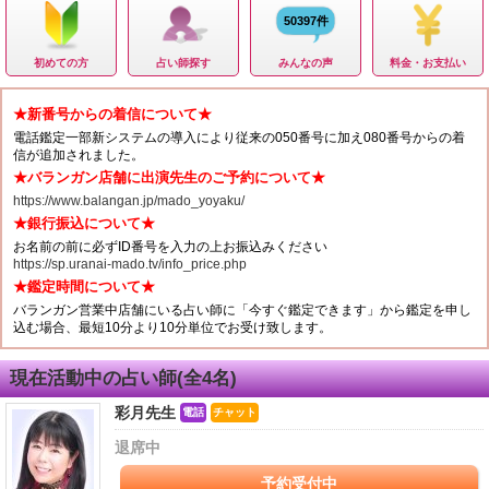
50397件
初めての方
占い師探す
みんなの声
料金・お支払い
★新番号からの着信について★
電話鑑定一部新システムの導入により従来の050番号に加え080番号からの着
信が追加されました。
★バランガン店舗に出演先生のご予約について★
https://www.balangan.jp/mado_yoyaku/
★銀行振込について★
お名前の前に必ずID番号を入力の上お振込みください
https://sp.uranai-mado.tv/info_price.php
★鑑定時間について★
バランガン営業中店舗にいる占い師に「今すぐ鑑定できます」から鑑定を申し
込む場合、最短10分より10分単位でお受け致します。
現在活動中の占い師(全4名)
彩月先生
電話
チャット
退席中
予約受付中