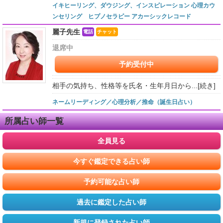
イキヒーリング、ダウジング、インスピレーション 心理カウ
ンセリング ヒプノセラピー アカーシックレコード
麗子先生
電話
チャット
退席中
予約受付中
相手の気持ち、性格等を氏名・生年月日から...
[続き]
ネームリーディング／心理分析／推命（誕生日占い）
所属占い師一覧
全員見る
今すぐ鑑定できる占い師
予約可能な占い師
過去に鑑定した占い師
新規に登録された占い師