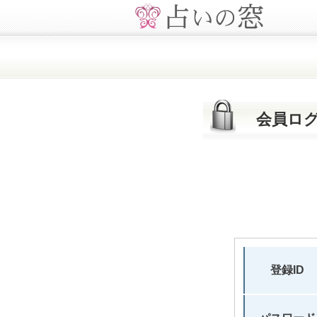
会員ロ
登録ID