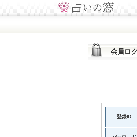
会員ロ
登録ID