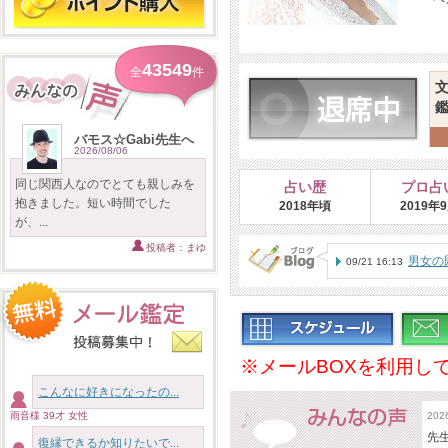
43549
全
件
バモス☆Gabi先生へ
2026/08/06
同じ関西人なのでとても親しみを
占い歴
プロ占
抱きました。短い時間でした
2018年頃
2019年
が、...
投稿者：まゆ
男女の
09/21 16:13
※メールBOXを利用し
こんなに好きになったの...
雨音様 39才 女性
20
先
復縁できるか知りたいで...