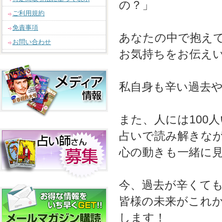
の？」
ご利用規約
免責事項
あなたの中で抱え
お問い合わせ
お気持ちをお伝え
私自身も辛い過去
また、人には100
占いで読み解きな
心の動きも一緒に
今、過去が辛くて
皆様の未来がこれ
します！