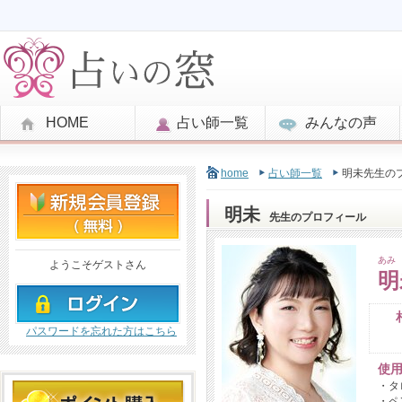
HOME
占い師一覧
みんなの声
home
占い師一覧
明未先生の
明未
先生のプロフィール
あみ
ようこそゲストさん
明
パスワードを忘れた方はこちら
使
・タ
・ペ