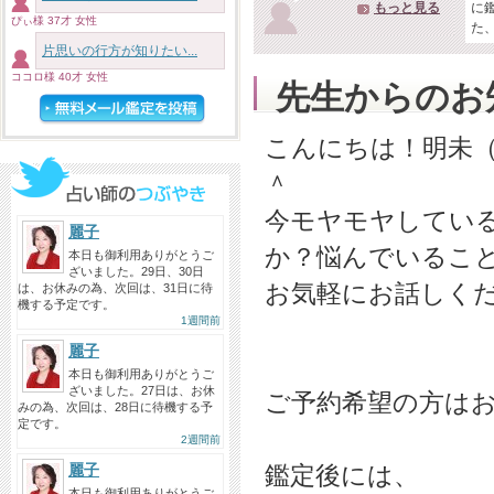
もっと見る
に
ぴぃ様 37才 女性
た
片思いの行方が知りたい...
ココロ様 40才 女性
先生からのお
こんにちは！明未
＾
今モヤモヤしてい
麗子
か？悩んでいるこ
本日も御利用ありがとうご
ざいました。29日、30日
お気軽にお話しく
は、お休みの為、次回は、31日に待
機する予定です。
1週間前
麗子
本日も御利用ありがとうご
ざいました。27日は、お休
ご予約希望の方はお
みの為、次回は、28日に待機する予
定です。
2週間前
麗子
鑑定後には、
本日も御利用ありがとうご