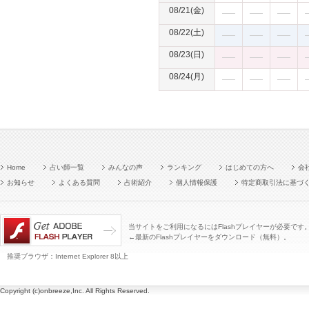
08/21(金)
08/22(土)
08/23(日)
08/24(月)
Home
占い師一覧
みんなの声
ランキング
はじめての方へ
会
お知らせ
よくある質問
占術紹介
個人情報保護
特定商取引法に基づ
当サイトをご利用になるにはFlashプレイヤーが必要です
←最新のFlashプレイヤーをダウンロード（無料）。
推奨ブラウザ：Internet Explorer 8以上
Copyright (c)onbreeze,Inc. All Rights Reserved.