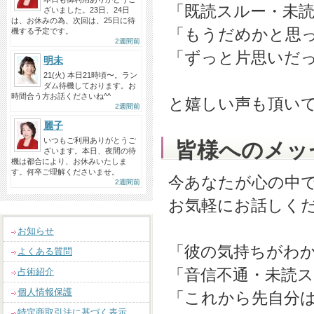
「既読スルー・未
ざいました。23日、24日
は、お休みの為、次回は、25日に待
「もうだめかと思
機する予定です。
2週間前
「ずっと片思いだ
明未
21(火) 本日21時頃〜。ラン
ダム待機しております。お
時間合う方お話くださいね^^
と嬉しい声も頂いており
2週間前
麗子
いつもご利用ありがとうご
皆様へのメッ
ざいます。本日、夜間の待
機は都合により、お休みいたしま
す。何卒ご理解くださいませ。
今あなたが心の中
2週間前
お気軽にお話しく
お知らせ
「彼の気持ちがわ
よくある質問
「音信不通・未読
占術紹介
個人情報保護
「これから先自分
特定商取引法に基づく表示