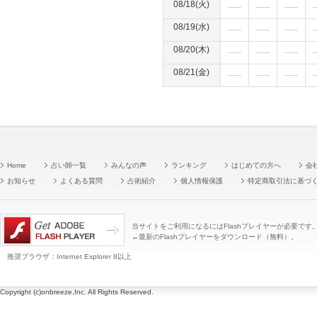
08/18(火)
08/19(水)
08/20(木)
08/21(金)
Home
占い師一覧
みんなの声
ランキング
はじめての方へ
会
お知らせ
よくある質問
占術紹介
個人情報保護
特定商取引法に基づ
当サイトをご利用になるにはFlashプレイヤーが必要です
←最新のFlashプレイヤーをダウンロード（無料）。
推奨ブラウザ：Internet Explorer 8以上
Copyright (c)onbreeze,Inc. All Rights Reserved.