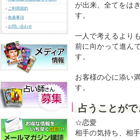
が出来、全てをは
ご利用規約
す。
免責事項
お問い合わせ
一人で考えるより
前に向かって進ん
す。
お客様の心に添い
す。
占うことがで
☆恋愛
相手の気持ち、相