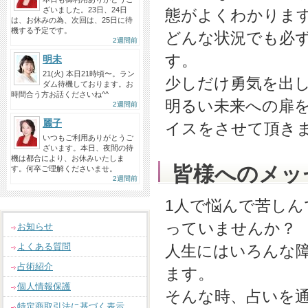
ざいました。23日、24日
態がよくわかりま
は、お休みの為、次回は、25日に待
機する予定です。
どんな状況でも必
2週間前
す。
明未
21(火) 本日21時頃〜。ラン
少しだけ勇気を出
ダム待機しております。お
時間合う方お話くださいね^^
明るい未来への扉
2週間前
麗子
イスをさせて頂き
いつもご利用ありがとうご
ざいます。本日、夜間の待
機は都合により、お休みいたしま
皆様へのメッ
す。何卒ご理解くださいませ。
2週間前
1人で悩んで苦し
っていませんか？
お知らせ
よくある質問
人生にはいろんな
占術紹介
ます。
個人情報保護
そんな時、占いを
特定商取引法に基づく表示