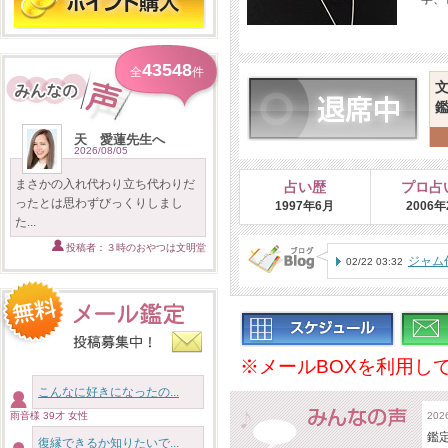
43548
全
件
天 愛蓮先生へ
2026/08/05
まさかの入れ代わり立ち代わりだ
占い歴
プロ占
ったとは思わずびっくりしまし
1997年6月
2006
た...
投稿者：３時のおやつは文明堂
ジャム
02/22 03:32
※メールBOXを利用し
こんなに好きになったの...
雨音様 39才 女性
20
鑑
復縁できるか知りたいで...