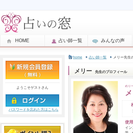
HOME
占い師一覧
みんなの声
home
占い師一覧
メリー先生
メリー
先生のプロフィール
めり
ようこそゲストさん
メ
パスワードを忘れた方はこちら
使
イン
学、