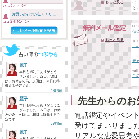
もっと見る
は
ぴぃ様 37才 女性
と
片思いの行方が知りたい...
ココロ様 40才 女性
猫の
彼
もっと見る
奈々
こ
てっ
元
麗子
yuk
本日も御利用ありがとうご
こ
ざいました。29日、30日
は、お休みの為、次回は、31日に待
機する予定です。
1週間前
先生からのお
麗子
本日も御利用ありがとうご
ざいました。27日は、お休
電話鑑定やイベン
みの為、次回は、28日に待機する予
定です。
受けてまいりまし
1週間前
麗子
リアルな恋愛思考
本日も御利用ありがとうご